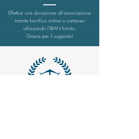
Effettua una donazione all'associazione
tramite bonifico online o cartaceo
utilizzando l'IBAN fornito.
Grazie per il supporto!
MAIL -
trasparenzaemerito@gmail.com
EMAIL PEC
-
trasparenzaemerito@pcert.postecert.it