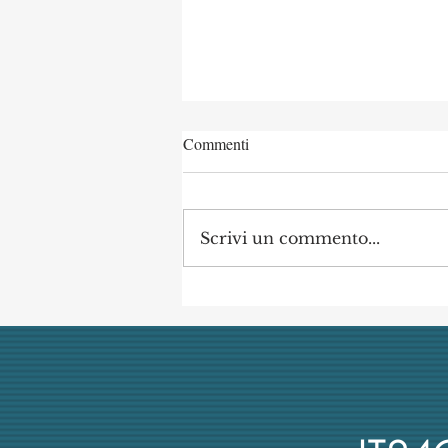
Commenti
Scrivi un commento...
Concorso di Archeologia
Classica a Uni Vanvitelli
annullato dai giudici per
mancata obiettività della
commissione (con danno
erariale)