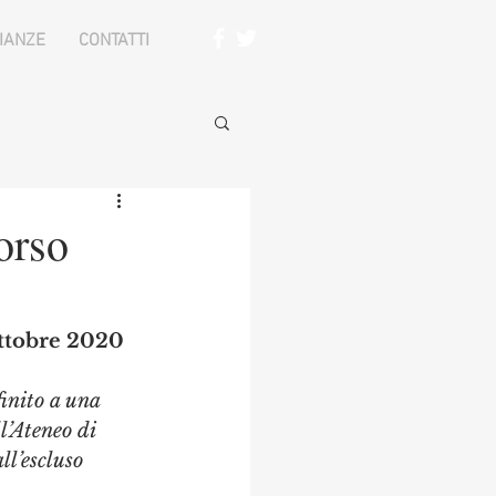
IANZE
CONTATTI
orso
 ottobre 2020
finito a una 
l’Ateneo di 
ll’escluso