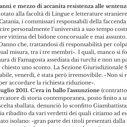
nni e mezzo di accanita resistenza alle sentenz
otato alla facoltà di Lingue e letterature straniere
 Catania, i commissari responsabili della faccenda 
cire personalmente l’università a suo tempo costr
tore vittima del bidone concorsuale e mai assunto. 
Danno che, trattandosi di responsabilità per colpa
ual misura, tra i tre membri». I quali, manco si fo
ura di Famagosta assediata dai turchi e non un pa
chiesto uno sconto. La Sezione Giurisdizionale Si
bile, venerdì, è stata però irremovibile: «Non si r
per accordare la richiesta riduzione».
luglio 2011. C’era in ballo l’assunzione
 (contratto
ercatore di storia contemporanea, posto finito a u
scelta sballata, denunciò lo sconfitto Giambattista 
via ribadito da vari verdetti dei quali citiamo ad 
ato isolano: «gran parte dei titoli presentati dalla 