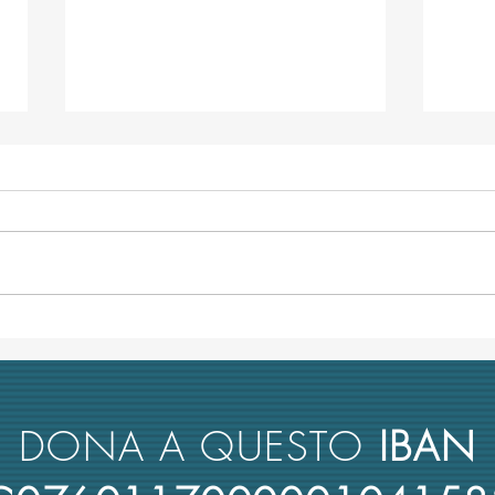
L’università italiana non tiene
Anco
conto del merito scientifico nel
retto
reclutamento dei suoi docenti
nuova
rimbo
DONA A QUESTO
IBAN