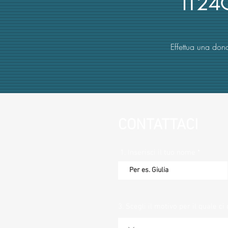
IT2
Effettua una dona
CONTATTACI
1. Inserisci il tuo nome
3. Scegli il motivo per il quale ci 