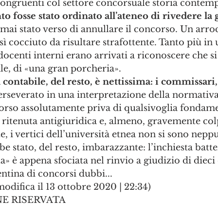
congruenti col settore concorsuale storia contemp
o fosse stato ordinato all’ateneo di rivedere la 
 mai stato verso di annullare il concorso. Un arr
sì cocciuto da risultare strafottente. Tanto più in
docenti interni erano arrivati a riconoscere che si 
le, di «una gran porcheria».
contabile, del resto, è nettissima: i commissari,
erseverato in una interpretazione della normativa 
orso assolutamente priva di qualsivoglia fondam
 ritenuta antigiuridica e, almeno, gravemente col
, i vertici dell’università etnea non si sono neppu
be stato, del resto, imbarazzante: l’inchiesta batte
a» è appena sfociata nel rinvio a giudizio di dieci
entina di concorsi dubbi...
odifica il 13 ottobre 2020 | 22:34)
E RISERVATA