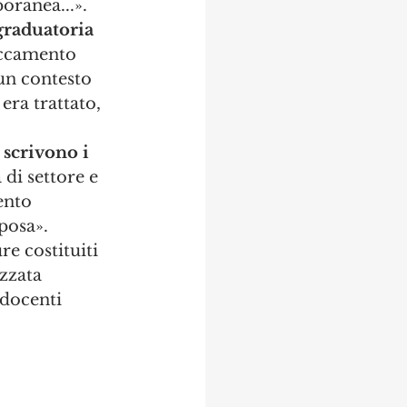
oranea...».
graduatoria 
occamento 
 un contesto 
era trattato, 
 scrivono i 
di settore e 
ento 
posa». 
re costituiti 
zzata 
 docenti 