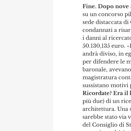
Fine. Dopo nove a
su un concorso pil
sede distaccata di
condannati a risar
i danni al ricerca
50.130,135 euro. «
andrà diviso, in eg
per difendere le m
baronale, avevano 
magistratura conta
sussistano motivi 
Ricordate? Era il 
più due) di un ric
architettura. Una 
sarebbe stato via 
del Consiglio di St