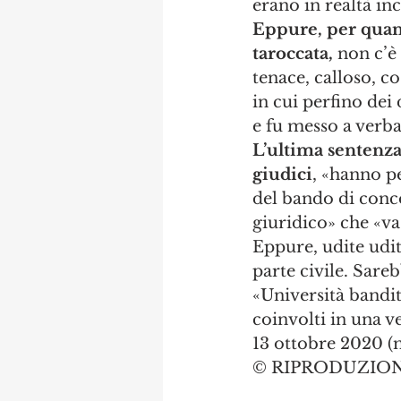
erano in realtà in
Eppure, per quant
taroccata,
 non c’è
tenace, calloso, co
in cui perfino dei 
e fu messo a verba
L’ultima sentenza 
giudici
, «hanno p
del bando di conc
giuridico» che «va
Eppure, udite udite
parte civile. Sareb
«Università bandit
coinvolti in una v
13 ottobre 2020 (m
© RIPRODUZION