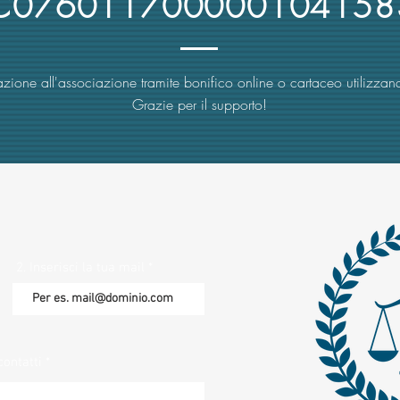
4C076011700000104158
zione all'associazione tramite bonifico online o cartaceo utilizzand
Grazie per il supporto!
2. Inserisci la tua mail
contatti