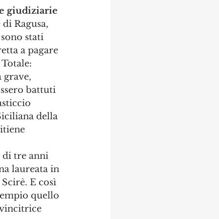
e giudiziarie
 di Ragusa, 
sono stati 
etta a pagare 
Totale: 
 grave, 
ssero battuti 
sticcio 
ciliana della 
itiene 
 di tre anni 
na laureata in 
Scirè. E così 
esempio quello 
vincitrice 