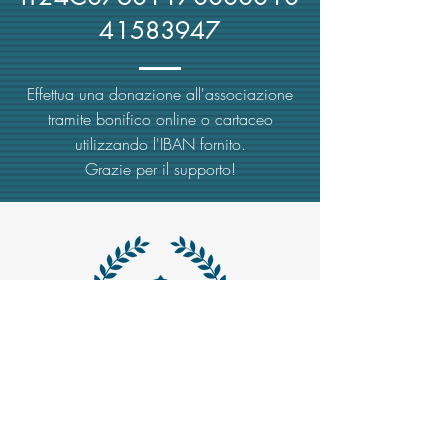
41583947
Effettua una donazione all'associazione
tramite bonifico online o cartaceo
utilizzando l'IBAN fornito.
Grazie per il supporto!
MAIL -
trasparenzaemerito@gmail.com