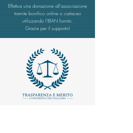
Effettua una donazione all'associazione
tramite bonifico online o cartaceo
utilizzando l'IBAN fornito.
Grazie per il supporto!
MAIL -
trasparenzaemerito@gmail.com
EMAIL PEC
-
trasparenzaemerito@pcert.postecert.it
Via Dandolo 19/A Roma (Trastevere
)