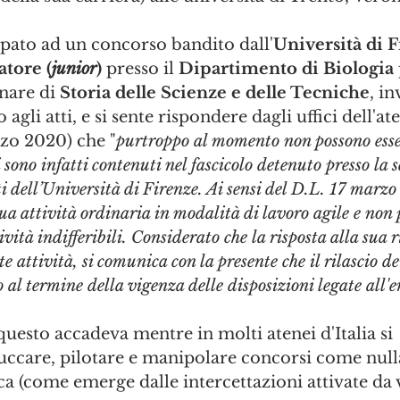
pato ad un concorso bandito dall'
Università di 
atore (
junior
) 
presso il 
Dipartimento di Biologia
inare di 
Storia delle Scienze e delle Tecniche
, in
 agli atti, e si sente rispondere dagli uffici dell'at
rzo 2020) che "
purtroppo al momento non possono esser
i sono infatti contenuti nel fascicolo detenuto presso la s
 dell’Università di Firenze. Ai sensi del D.L. 17 marzo 
ua attività ordinaria in modalità di lavoro agile e non 
tività indifferibili. Considerato che la risposta alla sua 
te attività, si comunica con la presente che il rilascio de
o al termine della vigenza delle disposizioni legate all
uesto accadeva mentre in molti atenei d'Italia si 
ccare, pilotare e manipolare concorsi come nulla 
a (come emerge dalle intercettazioni attivate da 