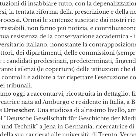
tituzioni di insabbiare tutto, con la depenalizzazio
rsi, la tentata riforma della prescrizione e della n
processi. Ormai le sentenze suscitate dai nostri ric
restabili, non fanno più notizia, e contribuiscon
nua resistenza della conservazione accademica - il
rsitario italiano, nonostante la contrapposizione
ettori, dei dipartimenti, delle commissioni (sempre
 i candidati predestinati, predeterminati, fingend
ante i silenzi (le coperture) delle istituzioni che
 controlli e adibite a far rispettare l'esecuzione co
i tribunali.
mo oggi a raccontarvi, ricostruita in dettaglio, fin
ercatrice nata ad Amburgo e residente in Italia, a B
e Droescher
. Una studiosa di altissimo livello, a
l "Deutsche Gesellschaft für Geschichte der Medi
und Technik" a Jena in Germania, ricercatrice di 
della sua carriera) alle università di Trento, Vero