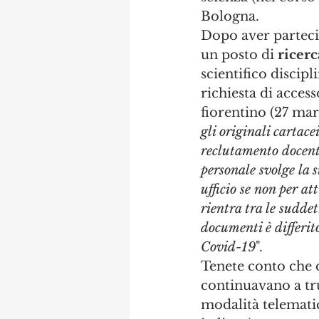
Bologna. 
Dopo aver parteci
un posto di 
ricerc
scientifico discipl
richiesta di accesso
fiorentino (27 ma
gli originali cartace
reclutamento docenti
personale svolge la s
ufficio se non per at
rientra tra le suddet
documenti è differit
Covid-19
".
Tenete conto che q
continuavano a tru
modalità telematic