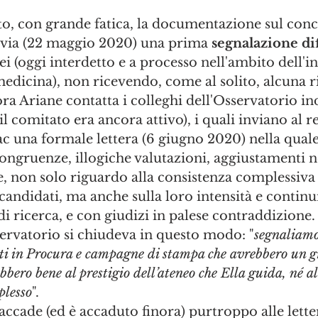
o, con grande fatica, la documentazione sul conco
invia (22 maggio 2020) una prima 
segnalazione dif
ei (oggi interdetto e a processo nell'ambito dell'in
edicina), non ricevendo, come al solito, alcuna ri
a Ariane contatta i colleghi dell'Osservatorio i
l comitato era ancora attivo), i quali inviano al re
ac una formale lettera (6 giugno 2020) nella qual
congruenze, illogiche valutazioni, aggiustamenti ne
 non solo riguardo alla consistenza complessiva 
candidati, ma anche sulla loro intensità e continu
 di ricerca, e con giudizi in palese contraddizione.
servatorio si chiudeva in questo modo: "
segnaliamo
osti in Procura e campagne di stampa che avrebbero un 
bbero bene al prestigio dell’ateneo che Ella guida, né al
plesso
".
cade (ed è accaduto finora) purtroppo alle lette