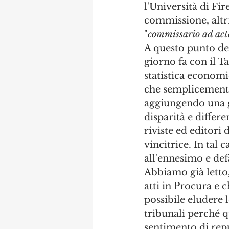
l'Università di Fi
commissione, altrim
"
commissario ad act
A questo punto de
giorno fa con il T
statistica econom
che semplicemente
aggiungendo una gi
disparità e differ
riviste ed editori 
vincitrice. In tal 
all'ennesimo e def
Abbiamo già letto,
atti in Procura e
possibile eludere 
tribunali perché 
sentimento di repu