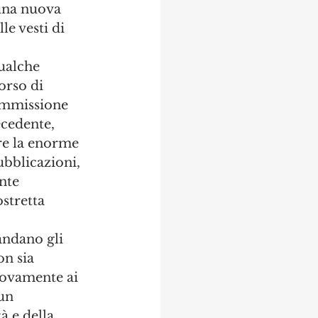
 una nuova 
le vesti di 
ualche 
orso di 
ommissione 
cedente, 
re la enorme 
ubblicazioni, 
nte 
ostretta 
andano gli 
n sia 
nuovamente ai 
un 
à e della 