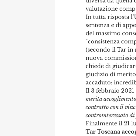
diversa da quella 
valutazione compa
In tutta risposta l
sentenza e di appel
del massimo conses
"consistenza comp
(secondo il Tar in 
nuova commissione,
chiede di giudicare
giudizio di merit
accaduto: incredib
Il 3 febbraio 2021 
merita accoglimento 
contratto con il vin
controinteressato d
Finalmente il 21 l
Tar Toscana accog