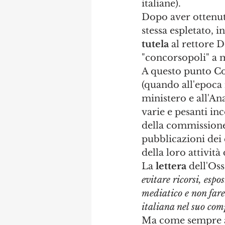
italiane).
Dopo aver ottenut
stessa espletato, 
tutela
 al rettore D
"concorsopoli" a m
A questo punto Cor
(quando all'epoca i
ministero e all'An
varie e pesanti in
della commissione,
pubblicazioni dei 
della loro attività
La
 lettera
 dell'Os
evitare ricorsi, esp
mediatico e non fare
italiana nel suo com
Ma come sempre ac