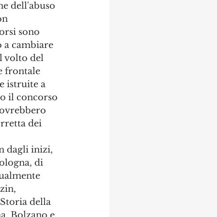
ne dell'abuso 
on 
orsi sono 
o a cambiare 
 volto del 
 frontale 
 istruite a 
o il concorso 
 dovrebbero 
rretta dei 
 dagli inizi, 
ologna, di 
ttualmente 
zin, 
Storia della 
na, Bolzano e 