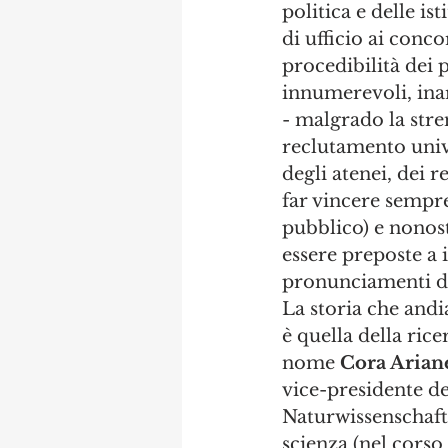
politica e delle is
di ufficio ai conco
procedibilità dei 
innumerevoli, inar
- malgrado la stre
reclutamento unive
degli atenei, dei r
far vincere sempre
pubblico) e nonost
essere preposte a i
pronunciamenti de
La storia che andia
è quella della ric
nome 
Cora Arian
vice-presidente de
Naturwissenschaft 
scienza (nel corso 