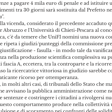
renze a pagare 4 mila euro di penale e ad istituire
enti tra 30 giorni sarà sostituita dal Prefetto nel
a
". 
lla vicenda, considerato il precedente accaduto q
ar Abruzzo e l'Università di Chieti-Pescara al conc
ica, c'è da temere che UniFI nomini una nuova c
 ripeta i giudizi/punteggi della commissione pre
ustificazione - fasulla - in modo tale da vanifica
enza nella produzione scientifica complessiva su p
di fascia A, eccetera, tra la controparte e la ricorre
caso la ricercatrice vittoriosa in giudizio sarebbe c
aticante ricorso per ottemperanza. 
 in molti altri casi, di tribunali dello Stato che m
 che avvisano la pubblica amministrazione come no
le sentenze e costringere i cittadini a rivolgersi 
questo comportamento produce nella collettività 
lsione e di scoramento nei confronti delle solidit