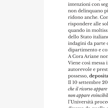
intenzioni con seg
non delinquano più
ridono anche. Come
rispondere alle sol
quando in moltissi
dello Stato italia
indagini da parte d
dipartimento e co
A Cora Ariane non
Viene così messa i
autorevole e pres
possesso, 
deposita
Il 10 settembre 2
che il ricorso appar
non appare evincibil
l’Università proc