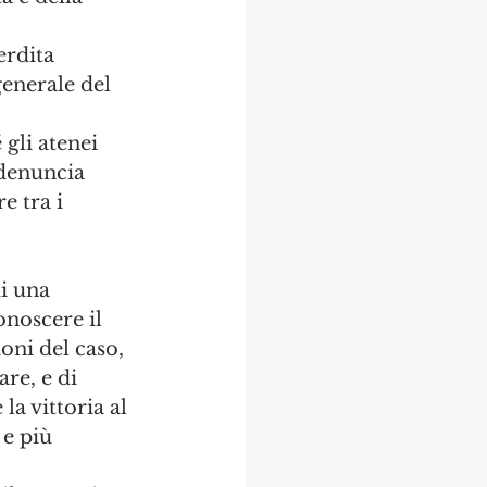
erdita 
generale del 
gli atenei 
 denuncia 
e tra i 
i una 
noscere il 
oni del caso, 
e, e di  
la vittoria al 
e più 