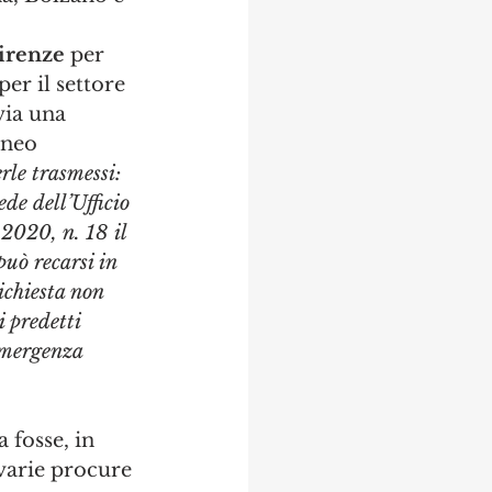
Firenze
 per 
 per il settore 
via una 
eneo 
le trasmessi: 
ede dell’Ufficio 
2020, n. 18 il 
può recarsi in 
richiesta non 
i predetti 
'emergenza 
fosse, in 
varie procure 