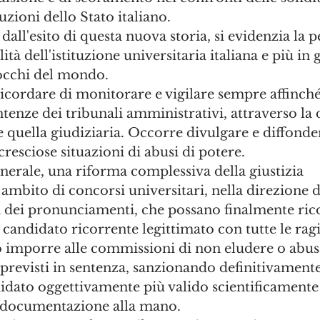
tuzioni dello Stato italiano.
all'esito di questa nuova storia, si evidenzia la p
lità dell'istituzione universitaria italiana e più in 
 occhi del mondo. 
ordare di monitorare e vigilare sempre affinché 
tenze dei tribunali amministrativi, attraverso la
e quella giudiziaria. Occorre divulgare e diffonder
cresciose situazioni di abusi di potere.
nerale, una riforma complessiva della giustizia 
ambito di concorsi universitari, nella direzione d
a dei pronunciamenti, che possano finalmente rico
candidato ricorrente legittimato con tutte le ragi
 imporre alle commissioni di non eludere o abusar
i previsti in sentenza, sanzionando definitivamente 
idato oggettivamente più valido scientificamente 
e documentazione alla mano.