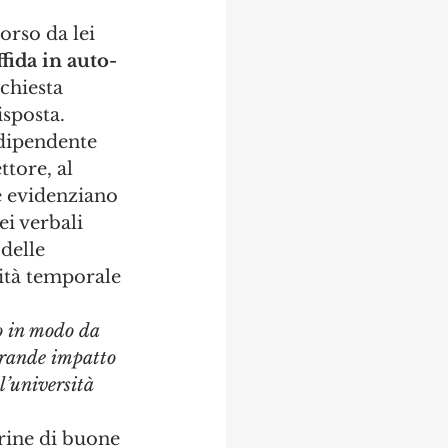
rso da lei 
fida in auto-
chiesta 
sposta. 
ndipendente 
ttore, al 
e evidenziano 
i verbali 
delle 
ità temporale 
 in modo da 
grande impatto 
l’università 
rine di buone 