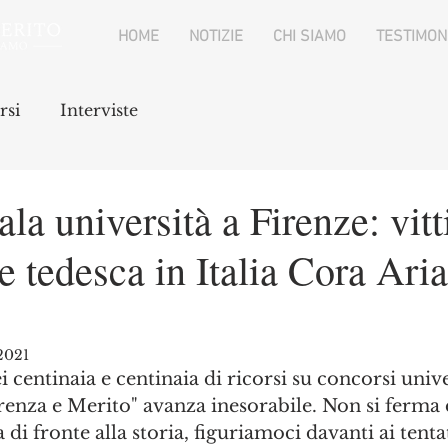
HOME
NOTIZIE
CHI SIAMO
TESTIMON
rsi
Interviste
a università a Firenze: vitt
ce tedesca in Italia Cora Ari
 2021
i centinaia e centinaia di ricorsi su concorsi unive
renza e Merito" avanza inesorabile. Non si ferma d
 di fronte alla storia, figuriamoci davanti ai tentat