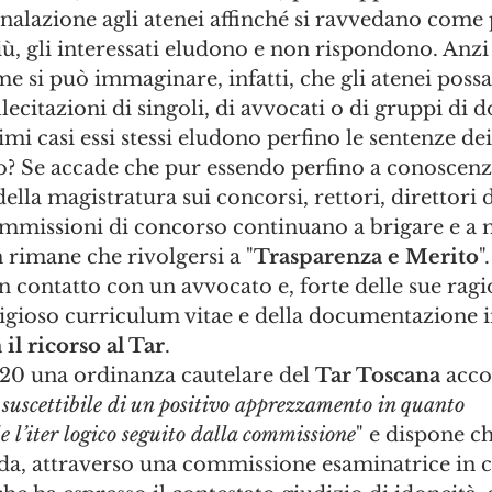
nalazione agli atenei affinché si ravvedano come 
, gli interessati eludono e non rispondono. Anzi 
 si può immaginare, infatti, che gli atenei poss
lecitazioni di singoli, di avvocati o di gruppi di d
mi casi essi stessi eludono perfino le sentenze dei
no? Se accade che pur essendo perfino a conoscenz
ella magistratura sui concorsi, rettori, direttori d
mmissioni di concorso continuano a brigare e a 
 rimane che rivolgersi a "
Trasparenza e Merito
".
n contatto con un avvocato e, forte delle sue ragio
tigioso curriculum vitae e della documentazione i
 il ricorso al Tar
.
020 una ordinanza cautelare del 
Tar Toscana 
acco
e suscettibile di un positivo apprezzamento in quanto
e l’iter logico seguito dalla commissione
" e dispone ch
eda, attraverso una commissione esaminatrice in