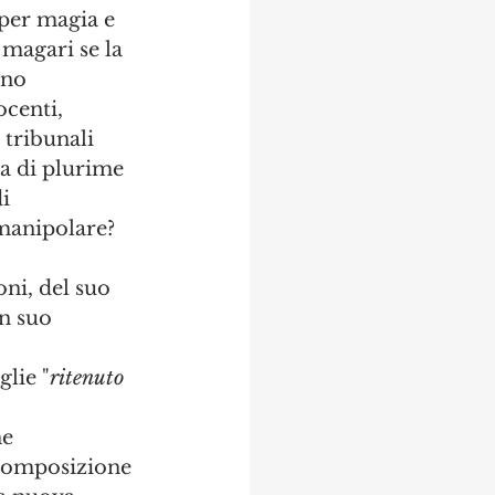
per magia e 
magari se la 
ano 
ocenti, 
 tribunali 
a di plurime  
i 
manipolare?
 
ni, del suo 
n suo 
glie "
ritenuto 
e 
 composizione 