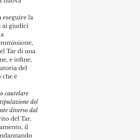
 a nuova 
 eseguire la 
 ai giudici 
a 
ommissione, 
el Tar di una 
, e infine, 
atoria del 
 che è 
lo cautelare 
tipulazione del 
nte diverso dal 
ito del Tar.
amento, il 
condannando 