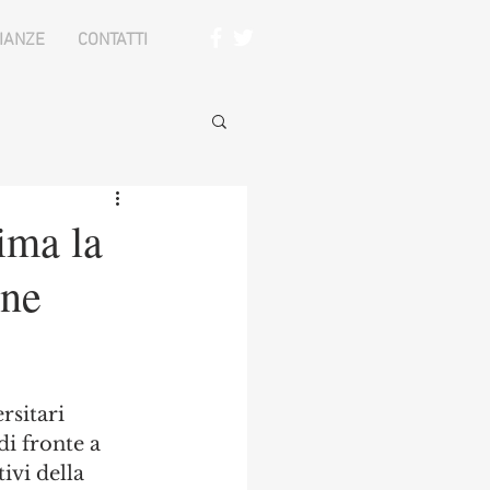
IANZE
CONTATTI
ima la
ane
rsitari 
i fronte a 
ivi della 