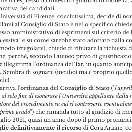
che ha espresso il contestato giudizio di idoneità,
rativa dei candidati.
'Università di Firenze, cocciutissima, decide di non
larsi al Consiglio di Stato e nello specifico chiede
so amministrativo di esprimersi sul criterio dell
lessiva" e su come sarebbe stato adottato dalla c
modo irregolare), chiede di rifiutare la richiesta d
 perché, secondo l'ateneo privo di giustificazione
 illegittima l'ordinanza del Tar, in quanto anticip
o. Sembra di sognare (incubo) ma è proprio quello
ile!
arriva l'
ordinanza del Consiglio di Stato
 ("
l’appel
al solo fine di esonerare l’Università appellante dalla s
citore del procedimento su cui si controverte eventualme
i primo grado
") che rimanda tutto al giudizio di mer
uglio 2021, quasi un anno dopo il primo pronunci
lie definitivamente il ricorso
 di Cora Ariane, 