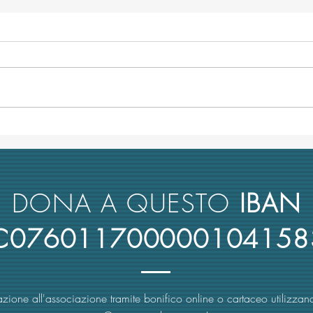
Minacce in stile mafia alla prof.
TRA-M
Rescigno per il concorso da
unive
ordinario all'Università di
Comm
Bologna
antim
DONA A QUESTO
IBAN
4C076011700000104158
zione all'associazione tramite bonifico online o cartaceo utilizzand