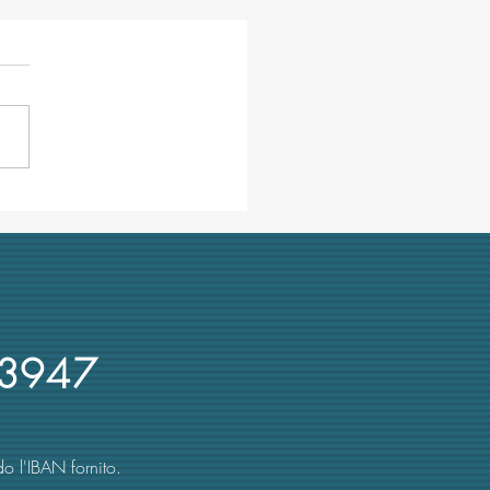
E e la relazione sulle
rsità italiane alla
issione parlamentare
afia
3947
o l'IBAN fornito.