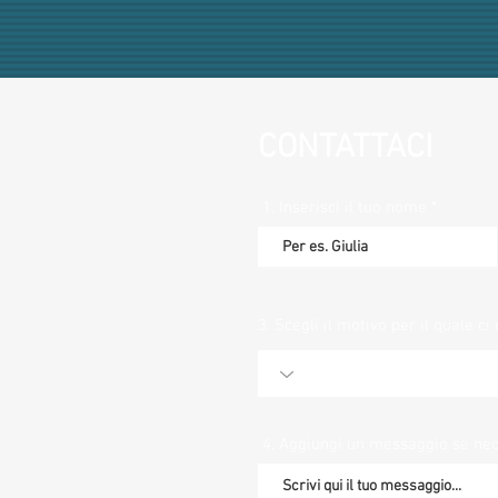
CONTATTACI
1. Inserisci il tuo nome
3. Scegli il motivo per il quale ci 
4. Aggiungi un messaggio se ne