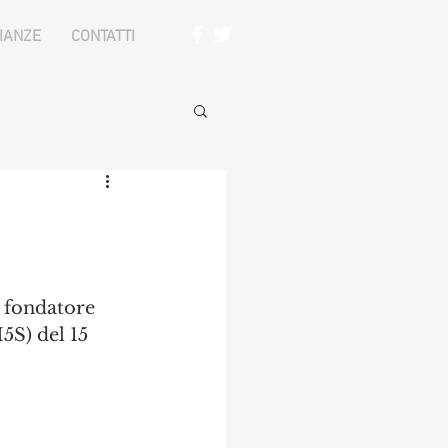
IANZE
CONTATTI
o fondatore 
5S) del 15 