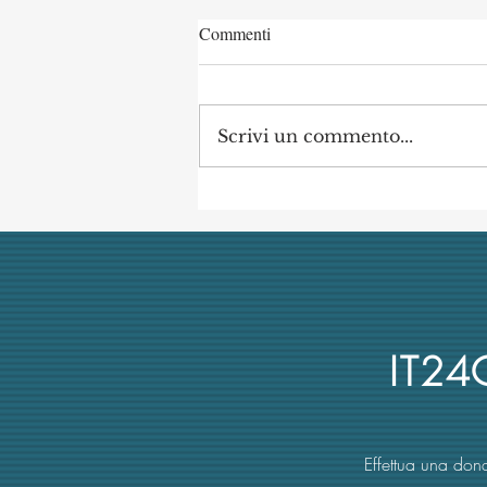
Commenti
Scrivi un commento...
L’università italiana non tiene
conto del merito scientifico nel
reclutamento dei suoi docenti
IT2
Effettua una dona