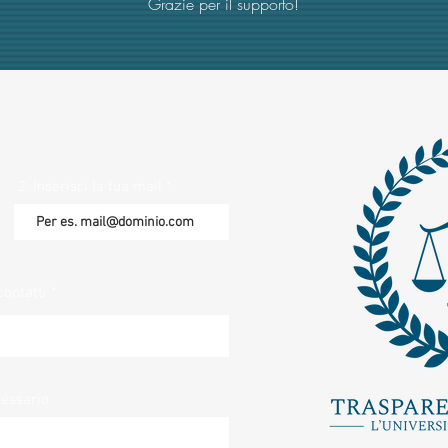
Grazie per il supporto!
2. Inserisci la tua mail
contatti
cessario