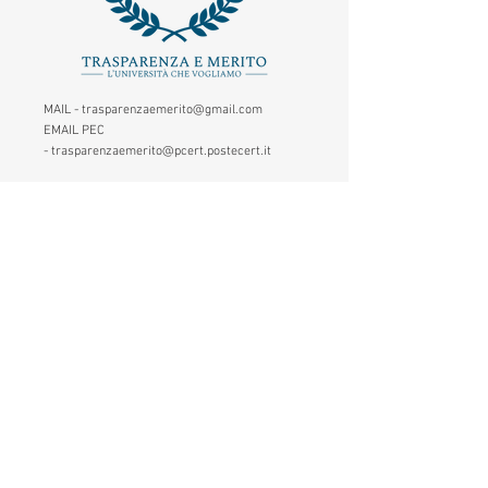
MAIL -
trasparenzaemerito@gmail.com
EMAIL PEC
-
trasparenzaemerito@pcert.postecert.it
Via Dandolo 19/A Roma (Trastevere
)
Codice Fiscale:
97965470582
.
IBAN - IT24C0760117000001041583947
(BancoPosta - Poste Italiane)
CONTATTACI
1. Inserisci il tuo nome
2. Inserisci la tua mail