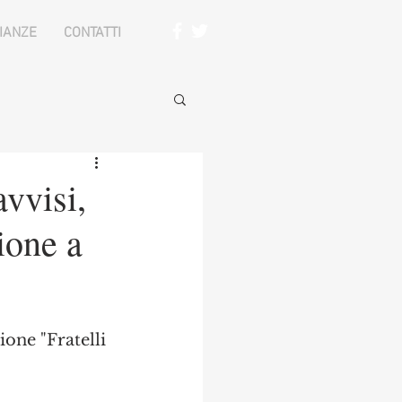
IANZE
CONTATTI
vvisi,
ione a
one "Fratelli 