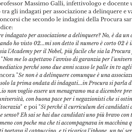
rofessor Massimo Galli, infettivologo e docente u
 tra gli indagati per associazione a delinquere e var
concorsi che secondo le indagini della Procura sar
dice: 
ere indagato per associazione a delinquere? No, è da un
uando ho visto 02...mi son detto il numero è corto 02 è il
 sia l'Academy per il Nobel, più facile che sia la Procura 
 "
Non me lo aspettavo l'avviso di garanzia per l'universi
mediatico perché sono due anni scasso le palle in tv agli 
ancora "
Se non è a delinquere comunque è una associazi
 solo la prima ondata di indagati...in Procura si parla 
.io non voglio essere un menagramo ma a dicembre pre
università, con buona pace per i negazionisti che si osti
itocrazia
" e poi "
Sì perché il curriculum dei candidati a
che senso? Eh sai se hai due candidati uno più bravo con 
 meno con poche ma che ti accompagnava in macchina 
i portava il cappuccino, e ti ricarica l'iphone, un po' ser