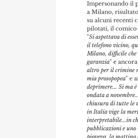
Impersonando il p
a Milano, risultato
su alcuni recenti 
pilotati, il comico 
"
Si aspettava di ess
il telefono vicino, q
Milano, difficile che
garanzia
" e ancora
altro per il crimine 
mia prosopopea
" e 
deprimere... Sì ma è
ondata a novembre..
chiusura di tutte le 
in Italia vige la mer
interpretabile...in 
pubblicazioni e uno
pioveva, la mattina t