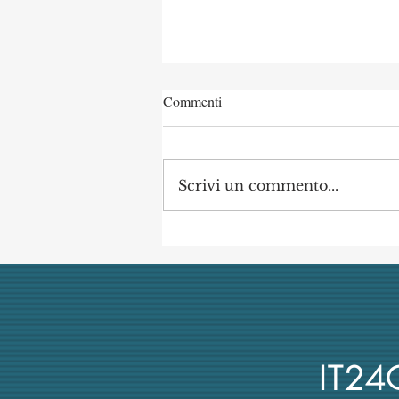
Commenti
Scrivi un commento...
L’università italiana non tiene
conto del merito scientifico nel
reclutamento dei suoi docenti
IT2