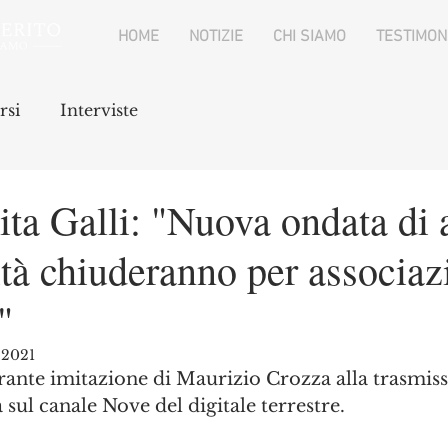
HOME
NOTIZIE
CHI SIAMO
TESTIMON
rsi
Interviste
ta Galli: "Nuova ondata di a
ità chiuderanno per associaz
"
 2021
arante imitazione di Maurizio Crozza alla trasmissi
 sul canale Nove del digitale terrestre. 