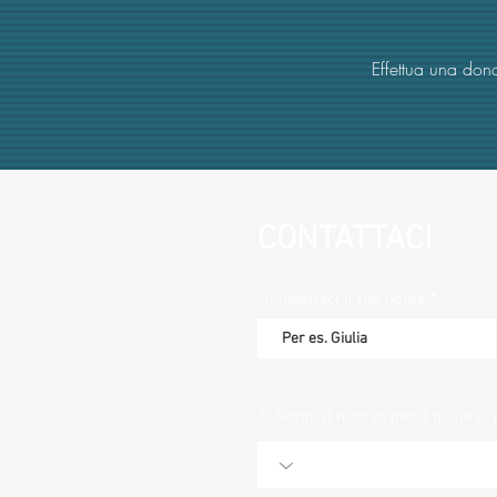
Effettua una dona
CONTATTACI
1. Inserisci il tuo nome
3. Scegli il motivo per il quale ci 