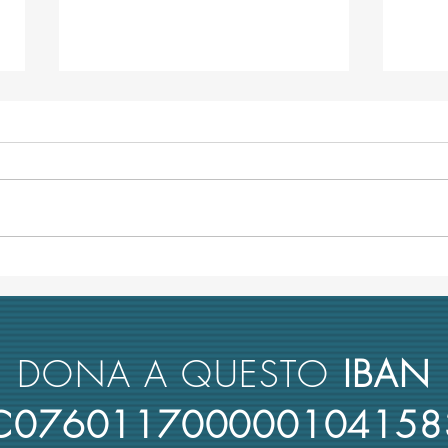
Minacce in stile mafia alla prof.
TRA-M
Rescigno per il concorso da
unive
ordinario all'Università di
Comm
Bologna
antim
DONA A QUESTO
IBAN
4C076011700000104158