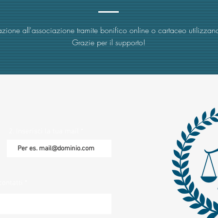
zione all'associazione tramite bonifico online o cartaceo utilizzand
Grazie per il supporto!
2. Inserisci la tua mail
contatti