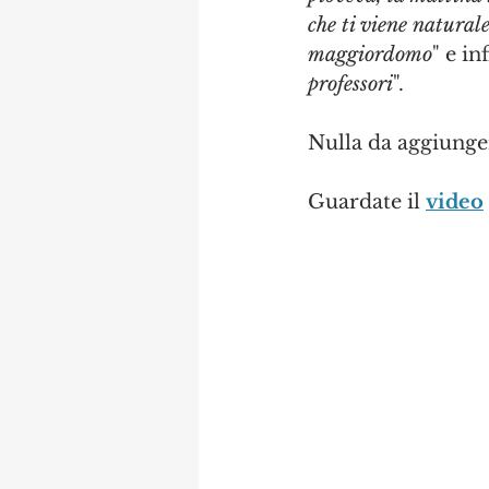
che ti viene natural
maggiordomo
" e in
professori
".
Nulla da aggiunger
Guardate il 
video