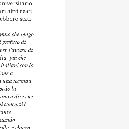
niversitario 
i altri reati 
ebbero stati 
 anno che tengo 
 prefisso di 
per l'avviso di 
tà, più che 
italiani con la 
one a 
di una seconda 
vedo la 
nano a dire che 
i concorsi è 
tante 
quando 
vile, è chiaro 