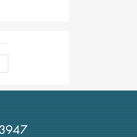
E e la relazione sulle
rsità italiane alla
issione parlamentare
afia
3947