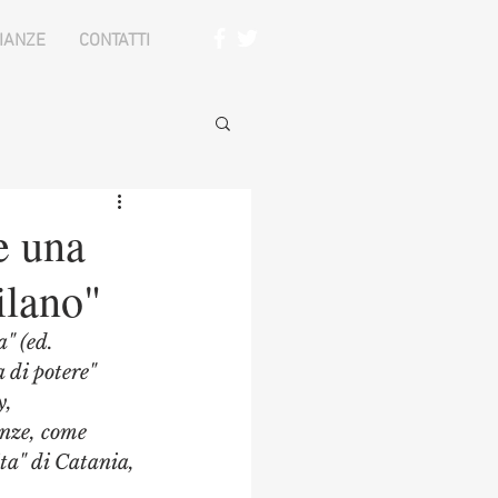
IANZE
CONTATTI
e una
ilano"
" (ed. 
 di potere" 
y, 
nze, come 
ita" di Catania, 