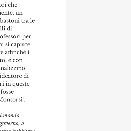
ori che 
mente, un 
bastoni tra le 
li di 
ofessori per 
i si capisce 
 affinché i 
to, e con 
nalizzino 
ideatore di 
ri in queste 
 fosse 
Montorsi".
il mondo 
 governo, a 