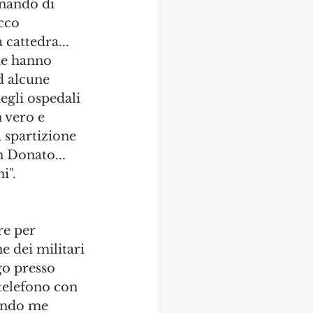
inando di 
cco 
cattedra... 
he hanno 
d alcune 
egli ospedali 
 vero e 
 spartizione 
n Donato... 
i". 
re per 
e dei militari 
go presso 
 telefono con 
condo me 