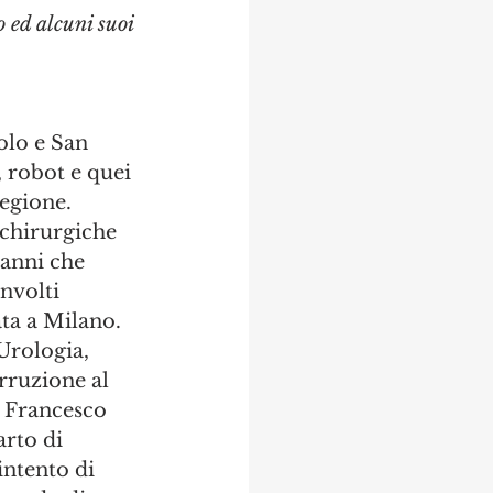
o ed alcuni suoi 
olo e San 
 robot e quei 
egione. 
 chirurgiche 
anni che 
nvolti 
ata a Milano. 
Urologia, 
rruzione al 
 Francesco 
arto di 
intento di 