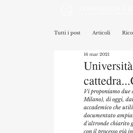
Tutti i post
Articoli
Rico
16 mar 2021
Universit
cattedra..
Vi proponiamo due ar
Milano), di oggi, dai
accademico che utiliz
documentato ampiame
d'altronde chiarito g
con il processo già i