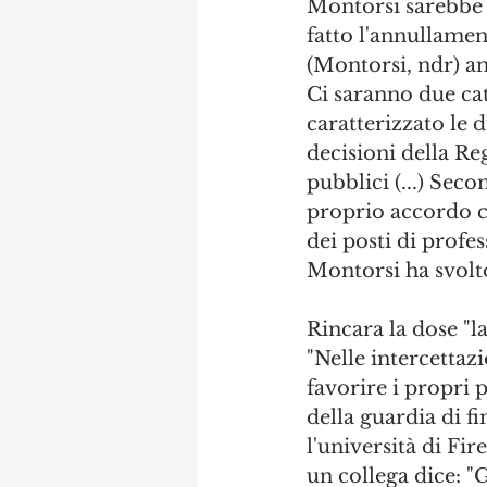
Montorsi sarebbe s
fatto l'annullamen
(Montorsi, ndr) an
Ci saranno due ca
caratterizzato le
decisioni della Re
pubblici (...) Sec
proprio accordo co
dei posti di profe
Montorsi ha svolto
Rincara la dose "l
"Nelle intercettaz
favorire i propri p
della guardia di f
l'università di Fir
un collega dice: "