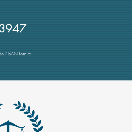
rsi d'oro
3947
o l'IBAN fornito.