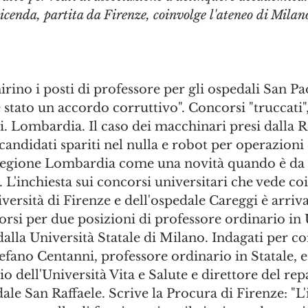
vicenda, partita da Firenze, coinvolge l'ateneo di Milan
mirino i posti di professore per gli ospedali San Pa
 stato un accordo corruttivo". Concorsi "truccati",
ti. Lombardia. Il caso dei macchinari presi dalla R
 candidati spariti nel nulla e robot per operazioni
Regione Lombardia come una novità quando è da 
. L'inchiesta sui concorsi universitari che vede coi
iversità di Firenze e dell'ospedale Careggi è arriv
rsi per due posizioni di professore ordinario in 
alla Università Statale di Milano. Indagati per co
ano Centanni, professore ordinario in Statale, e
o dell'Università Vita e Salute e direttore del rep
ale San Raffaele. Scrive la Procura di Firenze: "L'