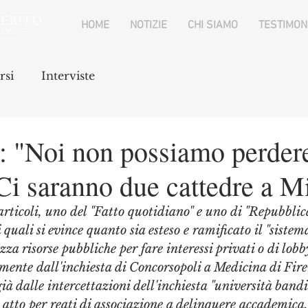
HOME
NOTIZIE
CHI SIAMO
TESTIMON
rsi
Interviste
à: "Noi non possiamo perder
.Ci saranno due cattedre a M
ticoli, uno del "Fatto quotidiano" e uno di "Repubblica
 quali si evince quanto sia esteso e ramificato il "sistema
za risorse pubbliche per fare interessi privati o di lobb
nte dall'inchiesta di Concorsopoli a Medicina di Fire
ià dalle intercettazioni dell'inchiesta "università band
n atto per reati di associazione a delinquere accademica.