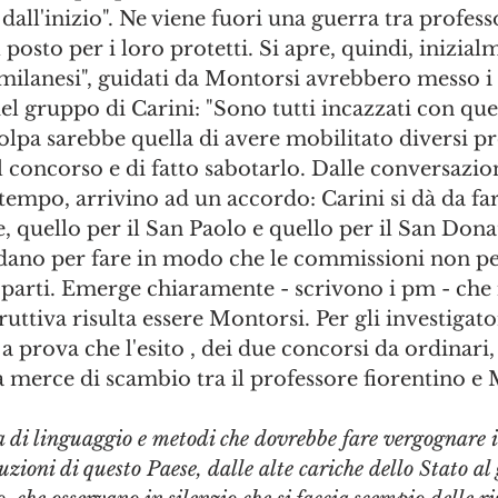
all'inizio". Ne viene fuori una guerra tra profess
posto per i loro protetti. Si apre, quindi, inizial
 "milanesi", guidati da Montorsi avrebbero messo i 
el gruppo di Carini: "Sono tutti incazzati con quel
olpa sarebbe quella di avere mobilitato diversi pr
l concorso e di fatto sabotarlo. Dalle conversazion
 tempo, arrivino ad un accordo: Carini si dà da fare
, quello per il San Paolo e quello per il San Dona
dano per fare in modo che le commissioni non pe
parti. Emerge chiaramente - scrivono i pm - che 
ruttiva risulta essere Montorsi. Per gli investigato
 a prova che l'esito , dei due concorsi da ordinari,
a merce di scambio tra il professore fiorentino e 
a di linguaggio e metodi che dovrebbe fare vergognare 
uzioni di questo Paese, dalle alte cariche dello Stato al