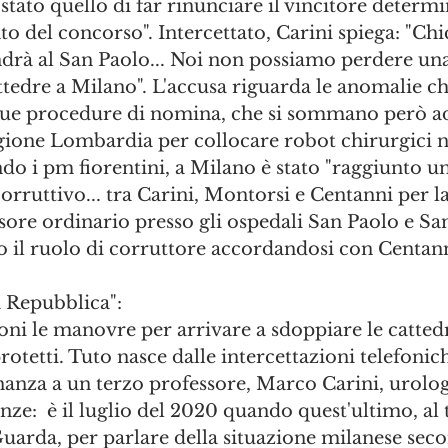
tato quello di far rinunciare il vincitore determ
to del concorso". Intercettato, Carini spiega: "Chi
drà al San Paolo... Noi non possiamo perdere una 
ttedre a Milano". L'accusa riguarda le anomalie c
 due procedure di nomina, che si sommano però a
gione Lombardia per collocare robot chirurgici n
ondo i pm fiorentini, a Milano è stato "raggiunto un
rruttivo... tra Carini, Montorsi e Centanni per la
ssore ordinario presso gli ospedali San Paolo e Sa
 il ruolo di corruttore accordandosi con Centann
a Repubblica":
ioni le manovre per arrivare a sdoppiare le catted
rotetti. Tuto nasce dalle intercettazioni telefonich
inanza a un terzo professore, Marco Carini, urolo
enze:  è il luglio del 2020 quando quest'ultimo, al
Guarda, per parlare della situazione milanese se