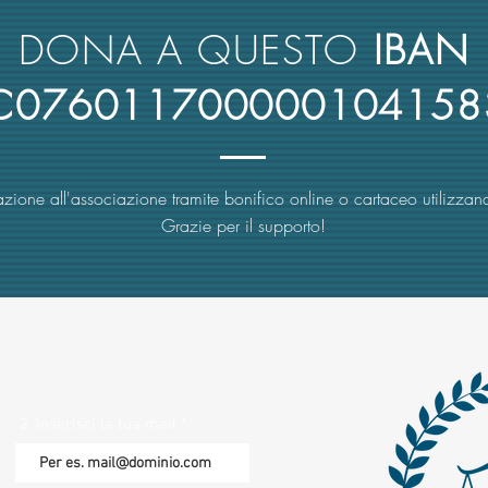
rimbo
DONA A QUESTO
IBAN
4C076011700000104158
zione all'associazione tramite bonifico online o cartaceo utilizzand
Grazie per il supporto!
2. Inserisci la tua mail