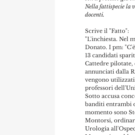
Nella fattispecie la 
docenti.
Scrive il "Fatto":
"L'inchiesta. Nel 
Donato. I pm: "C'è
13 candidati spari
Cattedre pilotate,
annunciati dalla 
vengono utilizzati
professori dell'Un
Sotto accusa conco
banditi entrambi d
momento sono Stef
Montorsi, ordinari
Urologia all'Osped