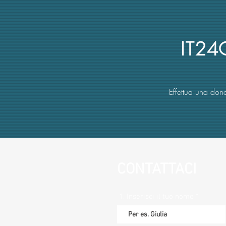
mancata obiettività della
commissione (con danno
erariale)
IT2
Effettua una dona
CONTATTACI
1. Inserisci il tuo nome