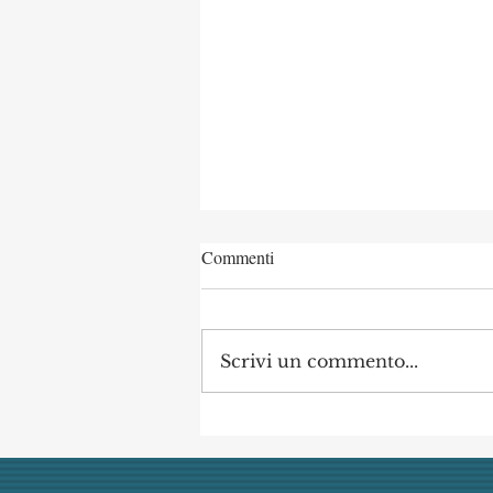
Commenti
Scrivi un commento...
Concorso di Archeologia
Classica a Uni Vanvitelli
annullato dai giudici per