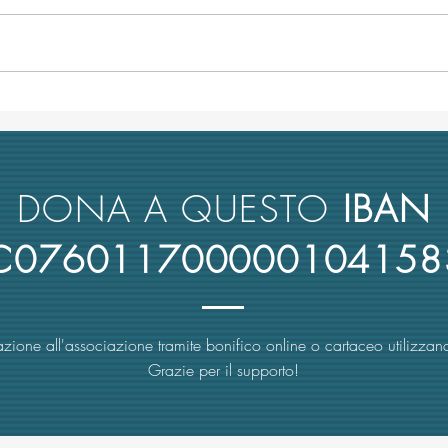
L’università italiana non tiene
Anco
conto del merito scientifico nel
retto
reclutamento dei suoi docenti
nuova
rimbo
DONA A QUESTO
IBAN
4C076011700000104158
zione all'associazione tramite bonifico online o cartaceo utilizzand
Grazie per il supporto!