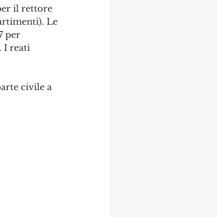
r il rettore 
artimenti). Le 
7 per 
I reati 
arte civile a 