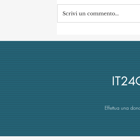
Scrivi un commento...
Concorso di Archeologia
Classica a Uni Vanvitelli
annullato dai giudici per
mancata obiettività della
commissione (con danno
erariale)
IT2
Effettua una dona