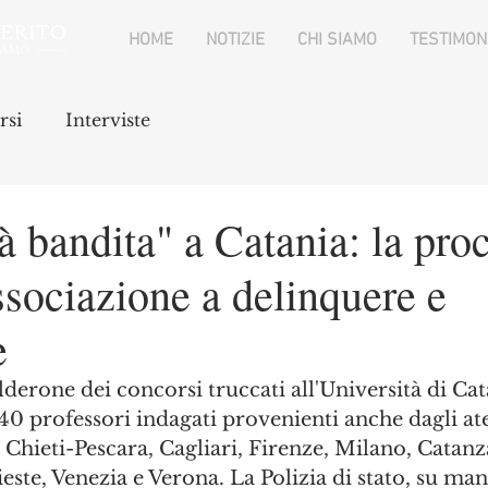
HOME
NOTIZIE
CHI SIAMO
TESTIMON
rsi
Interviste
à bandita" a Catania: la pro
ssociazione a delinquere e
e
lderone dei concorsi truccati all'Università di Cat
40 professori indagati provenienti anche dagli ate
Chieti-Pescara, Cagliari, Firenze, Milano, Catanz
ste, Venezia e Verona. La Polizia di stato, su man