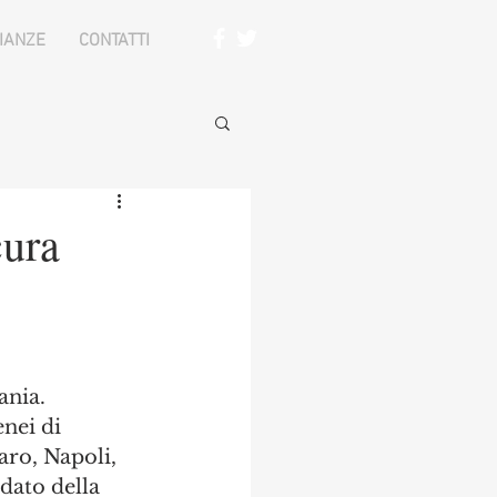
IANZE
CONTATTI
cura
ania. 
nei di 
aro, Napoli, 
dato della 