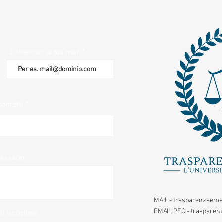
2. Inserisci la tua mail
contatti
cessario
MAIL -
trasparenzaeme
EMAIL PEC -
trasparenz
di iscrizione