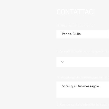
CONTATTACI
1. Inserisci il tuo nome
3. Scegli il motivo per il quale ci 
4. Aggiungi un messaggio se ne
5. Carica carta d'identità in caso 