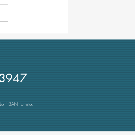
ra ombre su Cuzzocrea,
re UniMe e presidente Crui:
 recente denuncia su
rsi d'oro
3947
o l'IBAN fornito.