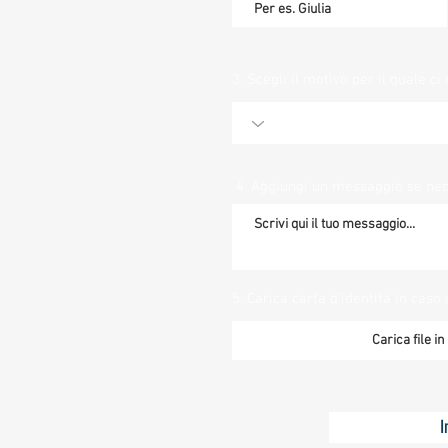
3. Scegli il motivo per il quale ci 
4. Aggiungi un messaggio se ne
5. Carica carta d'identità in caso 
Carica file i
I