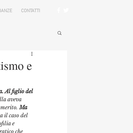
IANZE
CONTATTI
tismo e
 Al figlio del 
lla aveva 
 merito. 
Ma 
 il caso del 
ilia e 
ratico che 