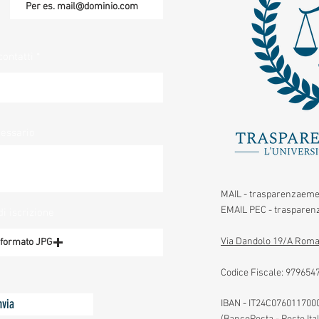
contatti
cessario
MAIL -
trasparenzaeme
EMAIL PEC -
trasparenz
di iscrizione
Via Dandolo 19/A Roma
n formato JPG
Codice Fiscale:
979654
nvia
IBAN - IT24C07601170