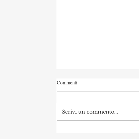
Commenti
Scrivi un commento...
Concorso di Archeologia
Classica a Uni Vanvitelli