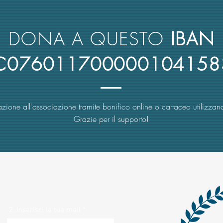
reclutamento dei suoi docenti
nuova
rimbo
DONA A QUESTO
IBAN
4C076011700000104158
zione all'associazione tramite bonifico online o cartaceo utilizzand
Grazie per il supporto!
2. Inserisci la tua mail