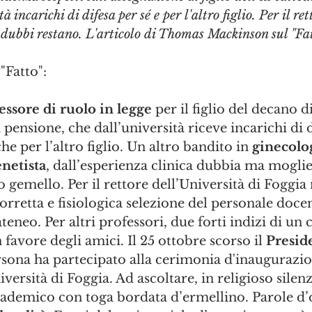
à incarichi di difesa per sé e per l'altro figlio. Per il r
i dubbi restano. L'articolo di Thomas Mackinson sul "Fa
"Fatto":
essore di ruolo in legge
 per il figlio del decano di
pensione, che dall’università riceve incarichi di d
e per l’altro figlio. Un altro bandito in 
ginecolo
netista
, dall’esperienza clinica dubbia ma moglie
 gemello. Per il rettore dell’Università di Foggia 
corretta e fisiologica selezione del personale doce
ateneo. Per altri professori, due forti indizi di un c
favore degli amici. Il 25 ottobre scorso il 
Preside
rsona ha partecipato alla cerimonia d'inaugurazio
ersità di Foggia. Ad ascoltare, in religioso silenz
ccademico con toga bordata d’ermellino. Parole d’