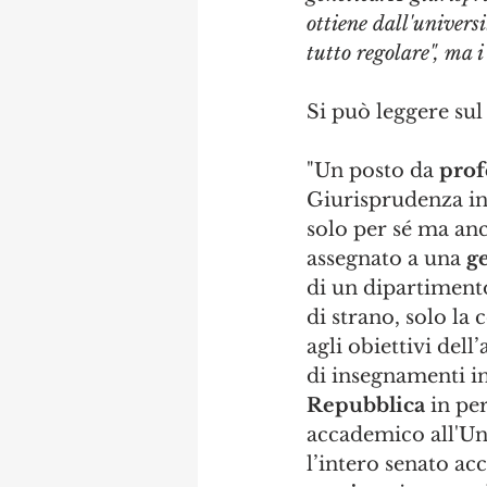
ottiene dall'universit
tutto regolare", ma 
Si può leggere sul 
"Un posto da 
prof
Giurisprudenza in 
solo per sé ma anch
assegnato a una 
ge
di un dipartimento
di strano, solo la 
agli obiettivi dell’
di insegnamenti in 
Repubblica
 in pe
accademico all'Univ
l’intero senato a