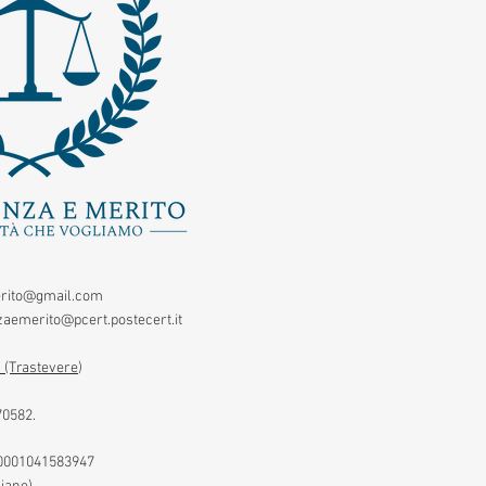
rito@gmail.com
aemerito@pcert.postecert.it
 (Trastevere
)
70582.
00001041583947