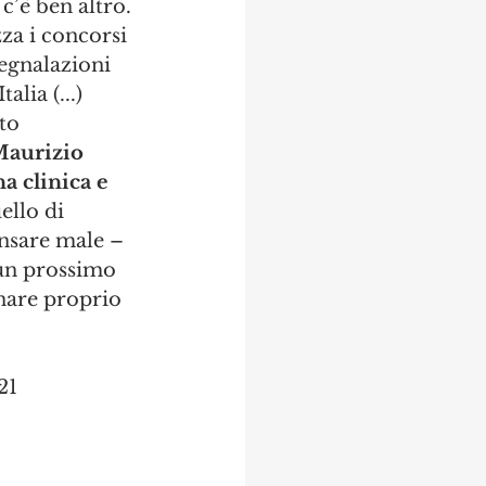
c’è ben altro. 
za i concorsi 
segnalazioni 
alia (...)
to 
Maurizio 
 clinica e 
ello di 
ensare male – 
 un prossimo 
nare proprio 
21