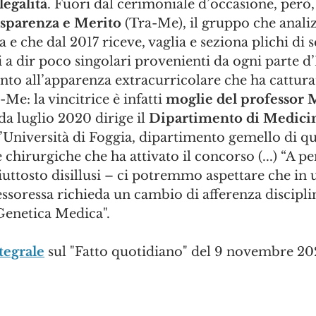
legalità
. Fuori dal cerimoniale d’occasione, però, 
sparenza e Merito
 (Tra-Me), il gruppo che analiz
na e che dal 2017 riceve, vaglia e seziona plichi di 
i a dir poco singolari provenienti da ogni parte d’It
nto all’apparenza extracurricolare che ha cattura
-Me: la vincitrice è infatti 
moglie del professor 
da luglio 2020 dirige il 
Dipartimento di Medicina
l’Università di Foggia, dipartimento gemello di qu
chirurgiche che ha attivato il concorso (...) “A p
iuttosto disillusi – ci potremmo aspettare che in
ssoressa richieda un cambio di afferenza discipli
enetica Medica".
tegrale
 sul "Fatto quotidiano" del 9 novembre 20