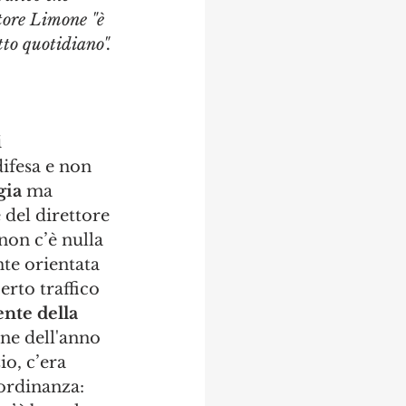
ettore Limone "è 
tto quotidiano".
 
ifesa e non 
gia
 ma 
 del direttore 
non c’è nulla 
nte orientata 
erto traffico 
nte della 
ne dell'anno 
io, c’era 
ordinanza: