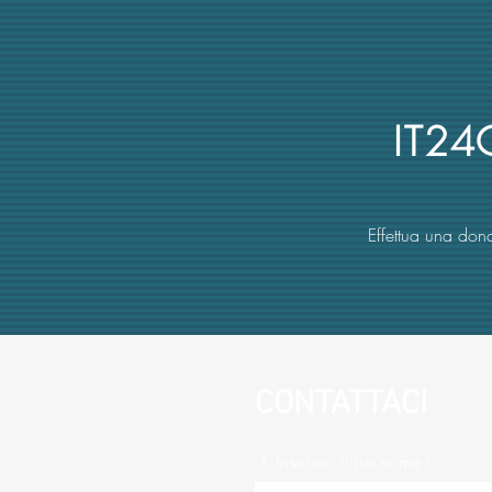
annullato dai giudici per
mancata obiettività della
commissione (con danno
erariale)
IT2
Effettua una dona
CONTATTACI
1. Inserisci il tuo nome