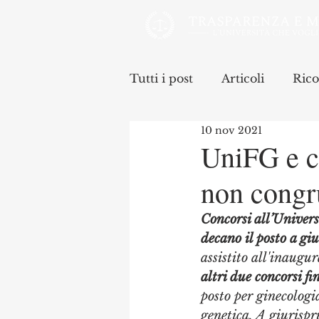
Tutti i post
Articoli
Rico
10 nov 2021
UniFG e c
non congru
Concorsi all’Universi
decano il posto a gi
assistito all'inaugu
altri due concorsi fi
posto per ginecologi
genetica. A giurispru