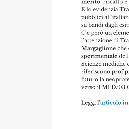
merito
, riscatto e 
E lo evidenzia 
Tra
pubblici all’italia
su bandi dagli esit
C’è però un eleme
l’attenzione di Tra
Margaglione
 che 
sperimentale
 del
Scienze mediche e 
riferiscono prof p
futuro la neoprofe
verso il MED/03 G
Leggi l'
articolo in