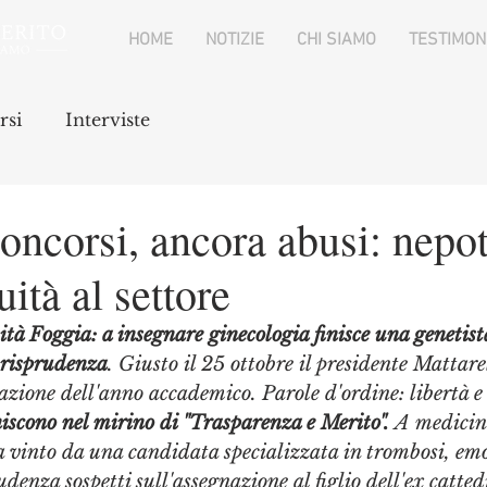
HOME
NOTIZIE
CHI SIAMO
TESTIMON
rsi
Interviste
oncorsi, ancora abusi: nepo
ità al settore
tà Foggia: a insegnare ginecologia finisce una genetista.
urisprudenza
. Giusto il 25 ottobre il presidente Mattare
razione dell'anno accademico. Parole d'ordine: libertà e
niscono nel mirino di "Trasparenza e Merito". 
A medicina
a vinto da una candidata specializzata in trombosi, emof
denza sospetti sull'assegnazione al figlio dell'ex catted