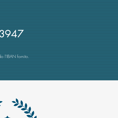
 recente denuncia su
rsi d'oro
3947
o l'IBAN fornito.