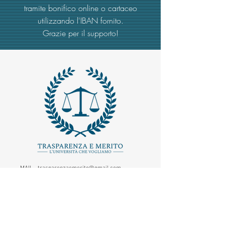
tramite bonifico online o cartaceo
utilizzando l'IBAN fornito.
Grazie per il supporto!
MAIL -
trasparenzaemerito@gmail.com
EMAIL PEC
-
trasparenzaemerito@pcert.postecert.it
Via Dandolo 19/A Roma (Trastevere
)