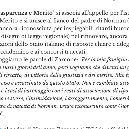
asparenza e Merito
" si associa all'appello per l'i
 Merito e si unisce al fianco del padre di Norman (
ncora riconosciuta per inspiegabili ritardi buroc
disegni di legge regionale) nel rinnovare, ancora 
tuzioni dello Stato italiano di risposte chiare e ade
accademico e ai concorsi truccati.
ggiamo le parole di Zarcone: "
Per la mia famiglia 
 tutti i giorni dell'anno, però vogliamo che diventi un 
di riscatto, di vittoria della giustizia e del merito. Mio 
cciso e assassinato da questo Stato. Non è cambiato ass
e i casi di baronaggio con i reati di associazione di tip
no le stesse, l'intimidazione, l'assoggettamento, l'omert
nata di nascita di Norman, venga riconosciuta come Gio
o
".