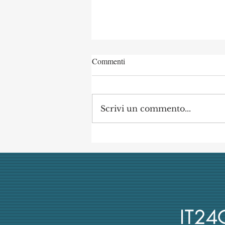
Commenti
Scrivi un commento...
L’università italiana non tiene
conto del merito scientifico nel
reclutamento dei suoi docenti
IT2