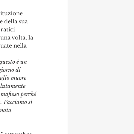
stituzione 
e della sua 
ratici 
una volta, la 
guate nella 
questo è un 
giorno di 
figlio muore 
olutamente 
o mafioso perché 
à. Facciamo sì 
rnata 