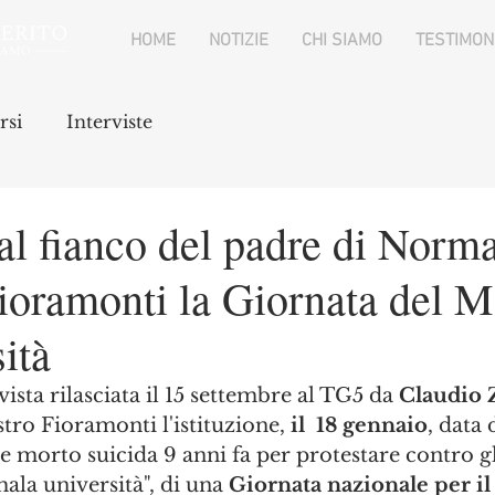
HOME
NOTIZIE
CHI SIAMO
TESTIMON
rsi
Interviste
 fianco del padre di Norm
ioramonti la Giornata del M
sità
ista rilasciata il 15 settembre al TG5 da 
Claudio 
stro Fioramonti l'istituzione, 
il  18 gennaio
, data 
 morto suicida 9 anni fa per protestare contro gli
mala università", di una 
Giornata nazionale per il