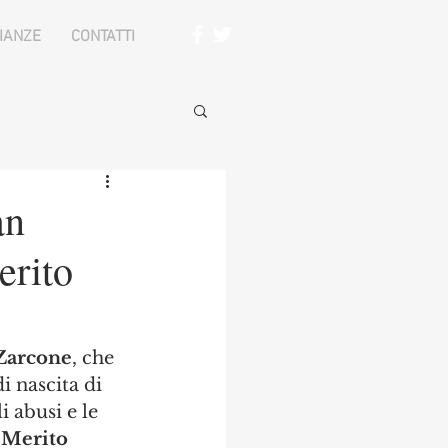
IANZE
CONTATTI
an
erito
Zarcone
, che 
di nascita di 
 abusi e le 
 Merito 