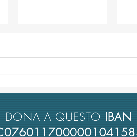
Minacce in stile mafia alla prof.
TRA-M
Rescigno per il concorso da
unive
ordinario all'Università di
Comm
Bologna
antim
DONA A QUESTO
IBAN
4C076011700000104158