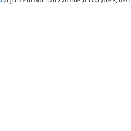
a
 al padre di Norman Zarcone al TG5 (ore 8) del 