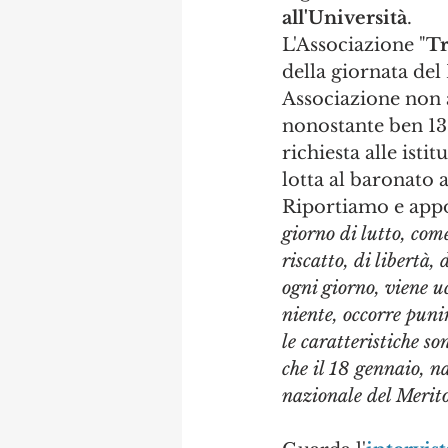
all'Università
. 
L'Associazione "
Tr
della giornata del
Associazione non a
nonostante ben 13 
richiesta alle isti
lotta al baronato 
Riportiamo e appo
giorno di lutto, come
riscatto, di libertà, 
ogni giorno, viene u
niente, occorre punir
le caratteristiche so
che il 18 gennaio, 
nazionale del Merit