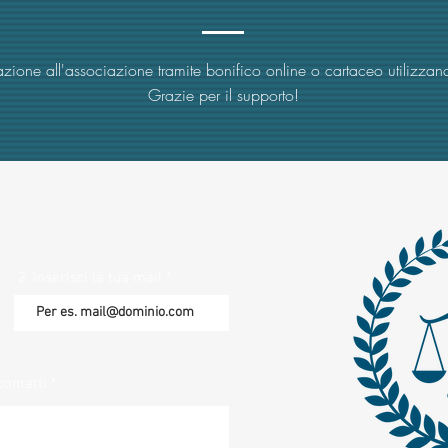
zione all'associazione tramite bonifico online o cartaceo utilizzand
Grazie per il supporto!
2. Inserisci la tua mail
contatti