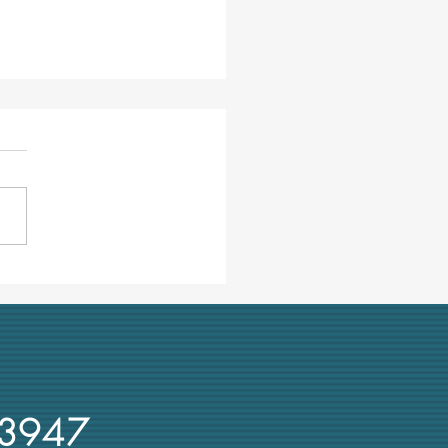
E e la relazione sulle
rsità italiane alla
issione parlamentare
afia
3947