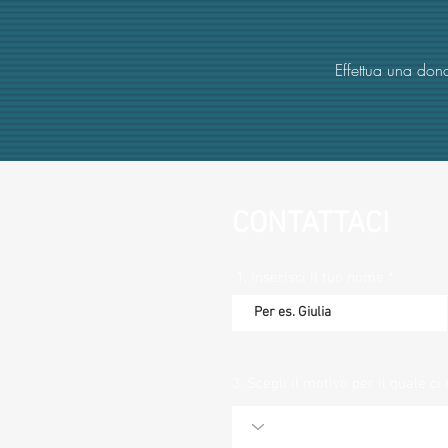
Effettua una dona
CONTATTACI
1. Inserisci il tuo nome
3. Scegli il motivo per il quale ci 