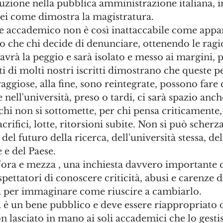
uzione nella pubblica amministrazione italiana, i
nei come dimostra la magistratura.
re accademico non è così inattaccabile come appa
 che chi decide di denunciare, ottenendo le ragio
e avrà la peggio e sarà isolato e messo ai margini, 
nti di molti nostri iscritti dimostrano che queste p
aggiose, alla fine, sono reintegrate, possono fare 
 nell'università, preso o tardi, ci sarà spazio anc
 chi non si sottomette, per chi pensa criticamente,
acrifici, lotte, ritorsioni subite. Non si può scherz
del futuro della ricerca, dell'università stessa, del
 e del Paese.
'ora e mezza , una inchiesta davvero importante 
spettatori di conoscere criticità, abusi e carenze 
ia per immaginare come riuscire a cambiarlo. 
à è un bene pubblico e deve essere riappropriato da
on lasciato in mano ai soli accademici che lo gesti