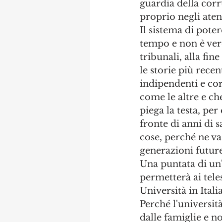
guardia della corr
proprio negli ate
Il sistema di pote
tempo e non è vero
tribunali, alla fin
le storie più rece
indipendenti e cor
come le altre e che
piega la testa, per
fronte di anni di s
cose, perché ne va 
generazioni future
Una puntata di un
permetterà ai tele
Università in Ital
Perché l'universit
dalle famiglie e n