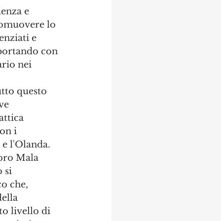
enza e 
romuovere lo 
enziati e 
 portando con 
rio nei 
utto questo 
ve 
attica 
on i 
e l'Olanda. 
ibro Mala 
 si 
o che, 
ella 
 livello di 