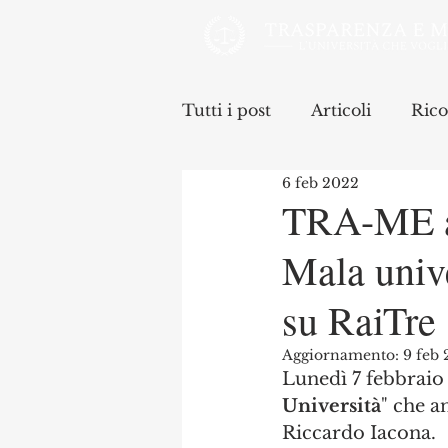
Tutti i post
Articoli
Rico
6 feb 2022
TRA-ME a P
Mala unive
su RaiTre
Aggiornamento:
9 feb
Lunedì 7 febbraio a
Università
" che a
Riccardo Iacona. 