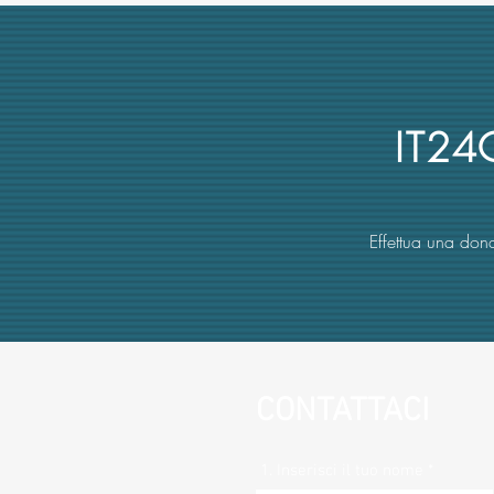
Classica a Uni Vanvitelli
annullato dai giudici per
mancata obiettività della
commissione (con danno
erariale)
IT2
Effettua una dona
CONTATTACI
1. Inserisci il tuo nome