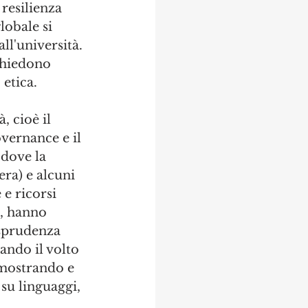
resilienza 
lobale si 
ll'università. 
chiedono 
etica. 
, cioè il 
vernance e il 
 dove la 
ra) e alcuni 
e ricorsi 
, hanno 
sprudenza 
ando il volto 
imostrando e 
su linguaggi, 