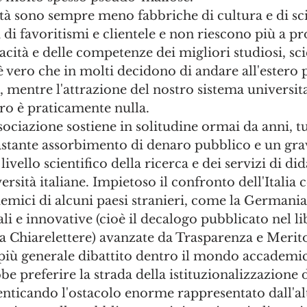
tà sono sempre meno fabbriche di cultura e di sci
di favoritismi e clientele e non riescono più a p
acità e delle competenze dei migliori studiosi, sci
 è vero che in molti decidono di andare all'estero
i, mentre l'attrazione del nostro sistema universita
ero è praticamente nulla. 
ociazione sostiene in solitudine ormai da anni, t
tante assorbimento di denaro pubblico e un gra
vello scientifico della ricerca e dei servizi di did
ersità italiane. Impietoso il confronto dell'Italia c
mici di alcuni paesi stranieri, come la Germania 
li e innovative (cioè il decalogo pubblicato nel l
da Chiarelettere) avanzate da Trasparenza e Merito
 più generale dibattito dentro il mondo accademic
e preferire la strada della istituzionalizzazione d
ticando l'ostacolo enorme rappresentato dall'alto