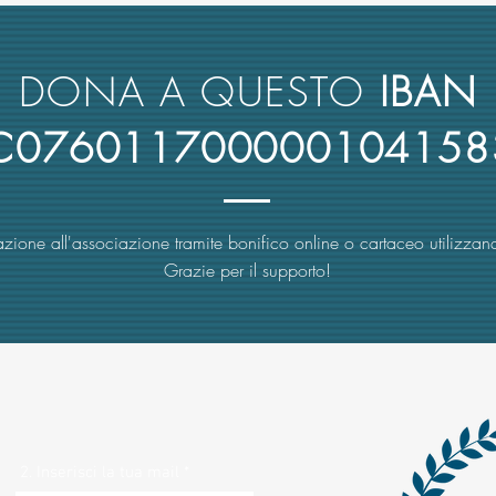
conto del merito scientifico nel
retto
reclutamento dei suoi docenti
nuova
rimbo
DONA A QUESTO
IBAN
4C076011700000104158
zione all'associazione tramite bonifico online o cartaceo utilizzand
Grazie per il supporto!
2. Inserisci la tua mail