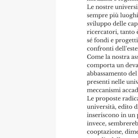
Le nostre universi
sempre più luoghi 
sviluppo delle cap
ricercatori, tanto
sé fondi e progett
confronti dell'est
Come la nostra ass
comporta un devas
abbassamento del li
presenti nelle univ
meccanismi accade
Le proposte radica
università, edito 
inseriscono in un
invece, sembrerebb
cooptazione, dimen