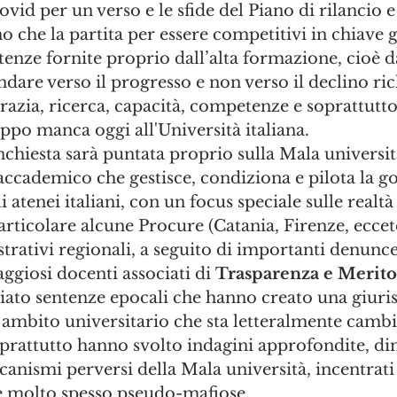
id per un verso e le sfide del Piano di rilancio e 
no che la partita per essere competitivi in chiave g
enze fornite proprio dall’alta formazione, cioè da
ndare verso il progresso e non verso il declino ri
zia, ricerca, capacità, competenze e soprattutto 
po manca oggi all'Università italiana. 
nchiesta sarà puntata proprio sulla Mala università
accademico che gestisce, condiziona e pilota la go
atenei italiani, con un focus speciale sulle realtà
articolare alcune Procure (Catania, Firenze, eccete
rativi regionali, a seguito di importanti denunce 
aggiosi docenti associati di 
Trasparenza e Merito
ato sentenze epocali che hanno creato una giuri
ambito universitario che sta letteralmente cambi
oprattutto hanno svolto indagini approfondite, d
canismi perversi della Mala università, incentrati 
e molto spesso pseudo-mafiose. 