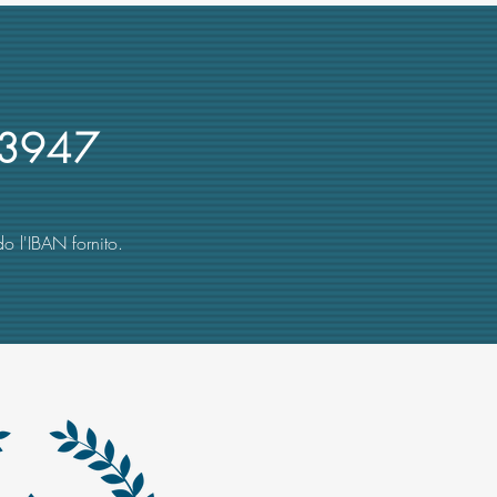
re UniMe e presidente Crui:
 recente denuncia su
rsi d'oro
3947
o l'IBAN fornito.