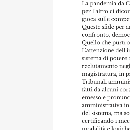
La pandemia da Cov
per l’altro ci dico
gioca sulle compet
Queste sfide per a
confronto, democra
Quello che purtrop
L'attenzione dell'i
sistema di potere 
reclutamento negli 
magistratura, in p
Tribunali amminist
fatti da alcuni cor
emesso e pronunci
amministrativa in 
del sistema, ma s
certificando i mec
modalità e logich