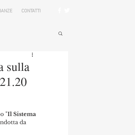
IANZE
CONTATTI
 sulla
 21.20
o "
Il Sistema 
ondotta da 