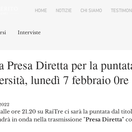
HOME
NOTIZIE
CHI SIAMO
TESTIMON
rsi
Interviste
resa Diretta per la puntata
rsità, lunedì 7 febbraio 0re
 2022
lle ore 21.20 su RaiTre ci sarà la puntata dal titol
ndrà in onda nella trasmissione "
Presa Diretta"
 c