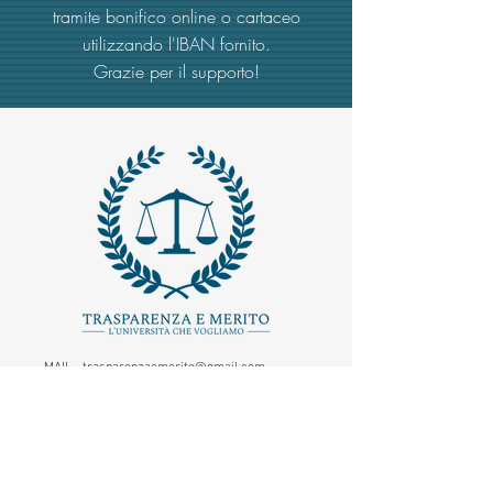
tramite bonifico online o cartaceo
utilizzando l'IBAN fornito.
Grazie per il supporto!
MAIL -
trasparenzaemerito@gmail.com
EMAIL PEC
-
trasparenzaemerito@pcert.postecert.it
Via Dandolo 19/A Roma (Trastevere
)