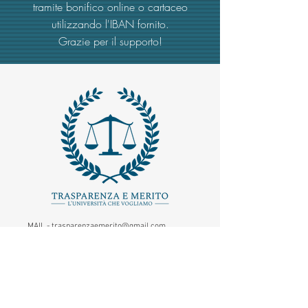
tramite bonifico online o cartaceo
utilizzando l'IBAN fornito.
Grazie per il supporto!
MAIL -
trasparenzaemerito@gmail.com
EMAIL PEC
-
trasparenzaemerito@pcert.postecert.it
Via Dandolo 19/A Roma (Trastevere
)
Codice Fiscale:
97965470582
.