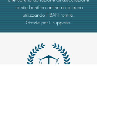
tramite bonifico online o cartaceo
utilizzando l'IBAN fornito.
Grazie per il supporto!
MAIL -
trasparenzaemerito@gmail.com
EMAIL PEC
-
trasparenzaemerito@pcert.postecert.it
Via Dandolo 19/A Roma (Trastevere
)