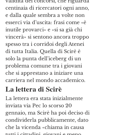
validità dei concorsi, che riguarda 
centinaia di ricercatori ogni anno, 
e dalla quale sembra a volte non 
esserci via d’uscita: frasi come «è 
inutile provarci» e «si sa già chi 
vincerà» si sentono ancora troppo 
spesso tra i corridoi degli Atenei 
di tutta Italia. Quella di Scirè è 
solo la punta dell’iceberg di un 
problema comune tra i giovani 
che si apprestano a iniziare una 
carriera nel mondo accademico.
La lettera di Scirè
La lettera era stata inizialmente 
inviata via Pec lo scorso 20 
gennaio, ma Scirè ha poi deciso di 
condividerla pubblicamente, dato 
che la vicenda «chiama in causa 
tutti i cittadini, giovani e meno 