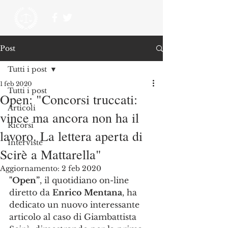
Post
Tutti i post
1 feb 2020
Tutti i post
Open: "Concorsi truccati:
Articoli
vince ma ancora non ha il
Ricorsi
lavoro. La lettera aperta di
Interviste
Scirè a Mattarella"
Aggiornamento:
2 feb 2020
"Open”
, il quotidiano on-line 
diretto da 
Enrico Mentana
, ha 
dedicato un nuovo interessante 
articolo al caso di Giambattista 