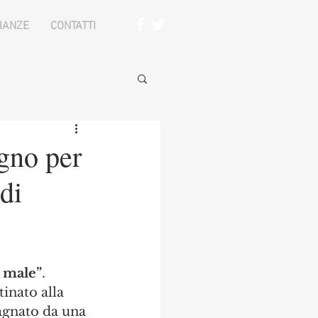
IANZE
CONTATTI
igno per
 di
i male”
. 
inato alla 
gnato da una 