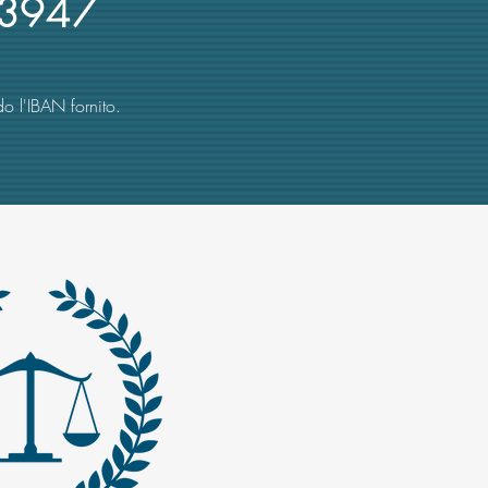
3947
o l'IBAN fornito.