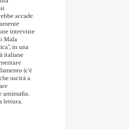
ità 
si 
rebbe accade 
camente 
une interviste 
ro Mala 
ica", in una 
à italiane 
amentare 
rlamento (c'è 
che uscirà a 
are 
e antimafia.
a lettura.