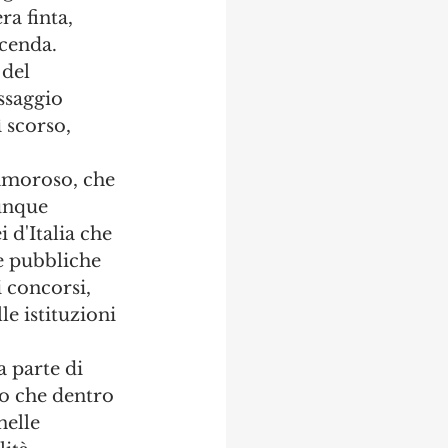
a finta, 
cenda.  
del 
ssaggio 
 scorso, 
lamoroso, che 
unque 
 d'Italia che 
e pubbliche 
i concorsi, 
e istituzioni 
 parte di 
io che dentro 
nelle 