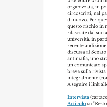
procedure ordinari
organizzata, in po
circoscritti, nel
di nuovo. Per que
questo rischio in m
rilasciate dal suo
università, in part
recente audizione s
discussa al Senat
antimafia, uno stra
un comunicato speci
breve sulla rivista
integralmente (con
A seguire i link al
Intervista
 (cartac
Articolo
 su "Rest