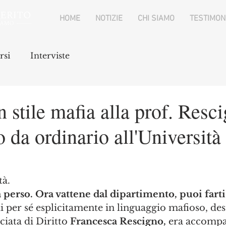
HOME
NOTIZIE
CHI SIAMO
TESTIMON
rsi
Interviste
 stile mafia alla prof. Resc
o da ordinario all'Università
à. 
à perso. Ora vattene dal dipartimento, puoi fart
di per sé esplicitamente in linguaggio mafioso, dest
iata di Diritto 
Francesca Rescigno,
 era accompa