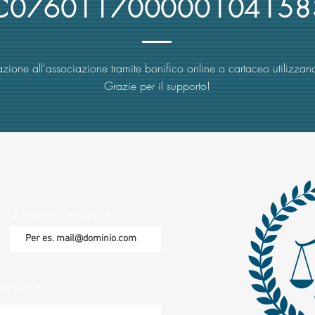
4C076011700000104158
zione all'associazione tramite bonifico online o cartaceo utilizzand
Grazie per il supporto!
2. Inserisci la tua mail
contatti