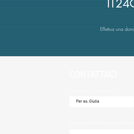
IT2
Effettua una dona
CONTATTACI
1. Inserisci il tuo nome
3. Scegli il motivo per il quale ci 