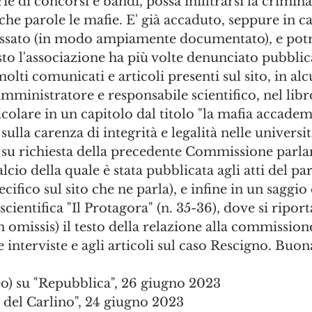
e di concorsi e bandi, possa infiltrarsi la criminal
che parole le mafie. E' già accaduto, seppure in ca
 passato (in modo ampiamente documentato), e pot
sto l'associazione ha più volte denunciato pubbli
olti comunicati e articoli presenti sul sito, in alc
 amministratore e responsabile scientifico, nel lib
icolare in un capitolo dal titolo "la mafia accadem
ulla carenza di integrità e legalità nelle universit
o su richiesta della precedente Commissione parl
lcio della quale è stata pubblicata agli atti del pa
fico sul sito che ne parla), e infine in un saggio 
 scientifica "Il Protagora" (n. 35-36), dove si riport
 omissis) il testo della relazione alla commission
le interviste e agli articoli sul caso Rescigno. Buon
eo) su "Repubblica", 26 giugno 2023
o del Carlino", 24 giugno 2023