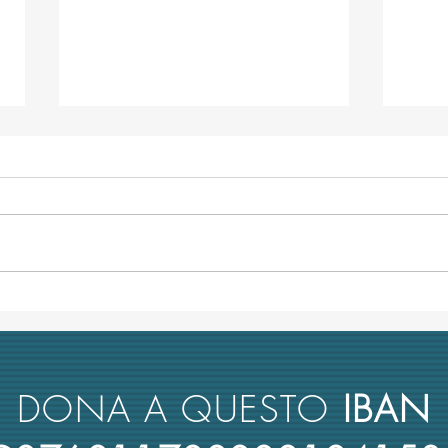
L’università italiana non tiene
Anco
conto del merito scientifico nel
retto
reclutamento dei suoi docenti
nuova
rimbo
DONA A QUESTO
IBAN