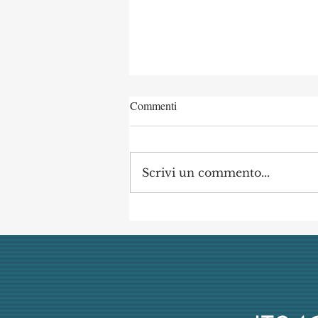
Commenti
Scrivi un commento...
Concorso di Archeologia
Classica a Uni Vanvitelli
annullato dai giudici per
mancata obiettività della
commissione (con danno
erariale)