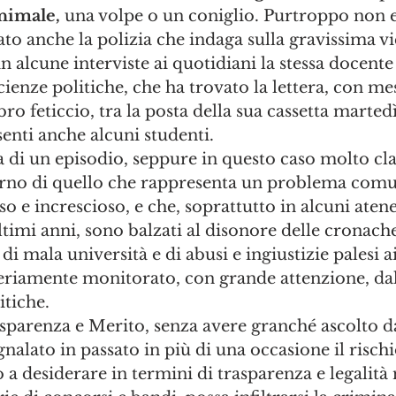
nimale, 
una volpe o un coniglio. Purtroppo non er
 anche la polizia che indaga sulla gravissima vi
n alcune interviste ai quotidiani la stessa docente 
ienze politiche, che ha trovato la lettera, con me
o feticcio, tra la posta della sua cassetta martedì
nti anche alcuni studenti. 
a di un episodio, seppure in questo caso molto c
interno di quello che rappresenta un problema com
o e increscioso, e che, soprattutto in alcuni atenei
ultimi anni, sono balzati al disonore delle cronach
 di mala università e di abusi e ingiustizie palesi a
riamente monitorato, con grande attenzione, dall
itiche.
sparenza e Merito, senza avere granché ascolto da
gnalato in passato in più di una occasione il risch
 a desiderare in termini di trasparenza e legalità 