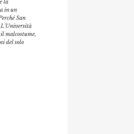
e la 
a in un 
 Perché San 
 L'Università 
 il malcostume, 
i del solo 