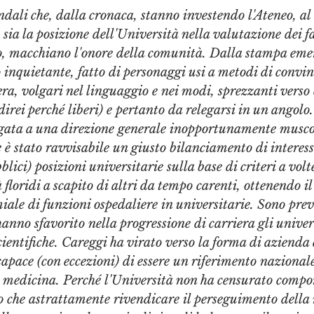
ndali che, dalla cronaca, stanno investendo l'Ateneo, al
ia la posizione dell'Università nella valutazione dei fatt
io, macchiano l'onore della comunità. Dalla stampa eme
 inquietante, fatto di personaggi usi a metodi di convi
ra, volgari nel linguaggio e nei modi, sprezzanti verso c
(direi perché liberi) e pertanto da relegarsi in un angolo.
egata a una direzione generale inopportunamente muscol
 è stato ravvisabile un giusto bilanciamento di interess
blici) posizioni universitarie sulla base di criteri a volt
 floridi a scapito di altri da tempo carenti, ottenendo il
ale di funzioni ospedaliere in universitarie. Sono prev
anno sfavorito nella progressione di carriera gli univers
cientifiche. Careggi ha virato verso la forma di azienda 
capace (con eccezioni) di essere un riferimento nazionale
a medicina. Perché l'Università non ha censurato compo
to che astrattamente rivendicare il perseguimento della 