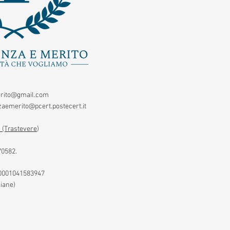
rito@gmail.com
aemerito@pcert.postecert.it
 (Trastevere
)
70582.
00001041583947
liane)