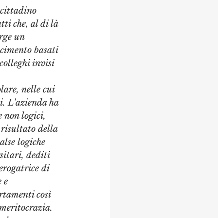
 cittadino 
i che, al di là 
rge un 
ncimento basati 
olleghi invisi 
 
are, nelle cui 
i. L'azienda ha 
e non logici, 
 risultato della 
alse logiche 
itari, dediti 
erogatrice di 
 e 
rtamenti così 
meritocrazia. 