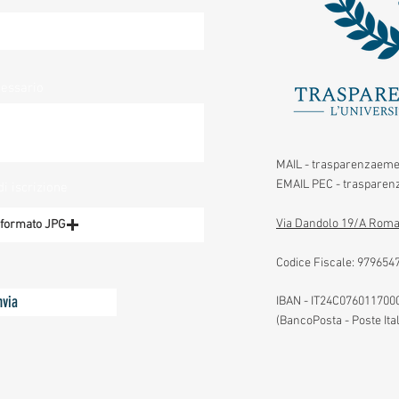
cessario
MAIL -
trasparenzaeme
EMAIL PEC -
trasparenz
di iscrizione
Via Dandolo 19/A Roma
n formato JPG
Codice Fiscale:
979654
nvia
IBAN - IT24C07601170
(BancoPosta - Poste Ita