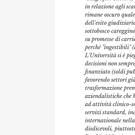
in relazione agli sca
rimane oscuro quale s
dell'esito giudiziar
sottobosco careggino
su promesse di carrie
perché "ingestibili" 
L'Università si è pi
decisioni non sempre
finanziato (soldi pub
favorendo settori già
trasformazione premi
aziendalistiche che h
ad attività clinico-s
servizi standard, in
internazionale nell
disdicevoli, piuttos