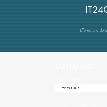
erariale)
IT2
Effettua una dona
CONTATTACI
1. Inserisci il tuo nome
3. Scegli il motivo per il quale ci 