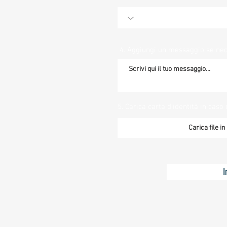
4. Aggiungi un messaggio se ne
5. Carica carta d'identità in caso 
Carica file i
I