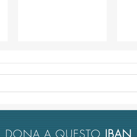
L’università italiana non tiene
Anco
conto del merito scientifico nel
retto
reclutamento dei suoi docenti
nuova
rimbo
DONA A QUESTO
IBAN