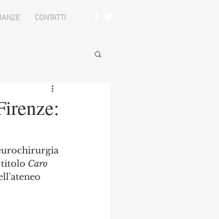
IANZE
CONTATTI
Firenze:
eurochirurgia 
titolo 
Caro 
ell'ateneo 