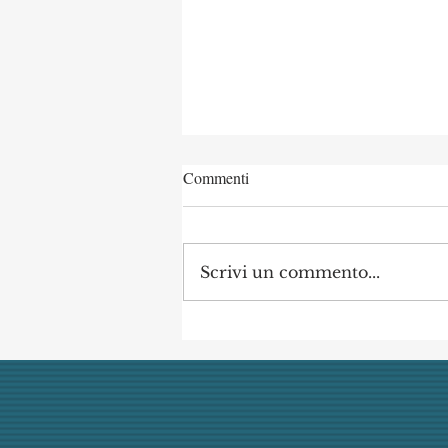
Commenti
Scrivi un commento...
Concorso di Archeologia
Classica a Uni Vanvitelli
annullato dai giudici per
mancata obiettività della
commissione (con danno