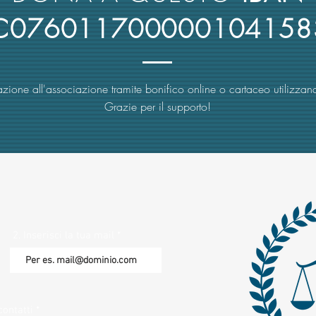
4C076011700000104158
zione all'associazione tramite bonifico online o cartaceo utilizzand
Grazie per il supporto!
2. Inserisci la tua mail
contatti