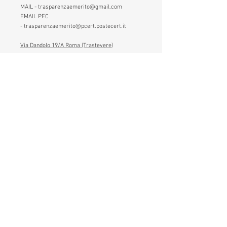
MAIL -
trasparenzaemerito@gmail.com
EMAIL PEC
-
trasparenzaemerito@pcert.postecert.it
Via Dandolo 19/A Roma (Trastevere
)
Codice Fiscale:
97965470582
.
IBAN - IT24C0760117000001041583947
(BancoPosta - Poste Italiane)
CONTATTACI
1. Inserisci il tuo nome
2. Inserisci la tua mail
3. Scegli il motivo per il quale ci
contatti