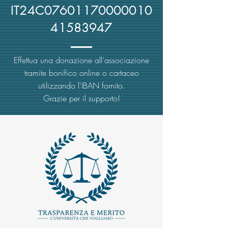
IT24C07601170000010
41583947
Effettua una donazione all'associazione
tramite bonifico online o cartaceo
utilizzando l'IBAN fornito.
Grazie per il supporto!