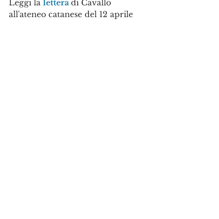
Leggi la 
lettera 
di Cavallo 
all'ateneo catanese del 12 aprile 
2019
Leggi la 
sentenza Tar
 Catania n. 
1879 del 20 luglio 2012
Leggi la 
sentenza del CGARS
 n. 
627 del 25 giugno 2013
Ricorsi