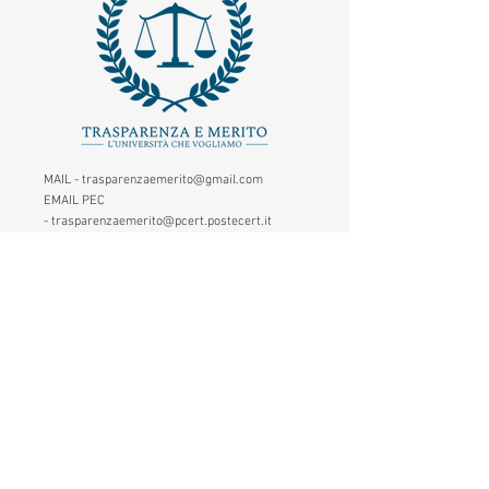
MAIL -
trasparenzaemerito@gmail.com
EMAIL PEC
-
trasparenzaemerito@pcert.postecert.it
Via Dandolo 19/A Roma (Trastevere
)
Codice Fiscale:
97965470582
.
IBAN - IT24C0760117000001041583947
(BancoPosta - Poste Italiane)
CONTATTACI
1. Inserisci il tuo nome