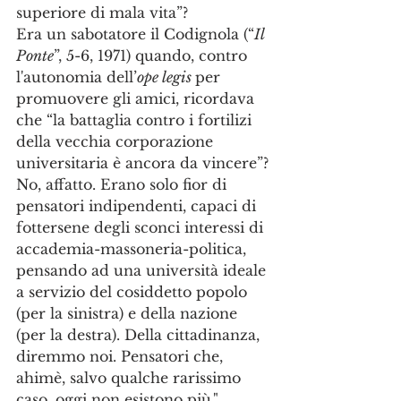
superiore di mala vita”?
Era un sabotatore il Codignola (“
Il 
Ponte
”, 5-6, 1971) quando, contro 
l'autonomia dell’
ope legis 
per 
promuovere gli amici, ricordava 
che “la battaglia contro i fortilizi 
della vecchia corporazione 
universitaria è ancora da vincere”?
No, affatto. Erano solo fior di 
pensatori indipendenti, capaci di 
fottersene degli sconci interessi di 
accademia-massoneria-politica, 
pensando ad una università ideale 
a servizio del cosiddetto popolo 
(per la sinistra) e della nazione 
(per la destra). Della cittadinanza, 
diremmo noi. Pensatori che, 
ahimè, salvo qualche rarissimo 
caso, oggi non esistono più."