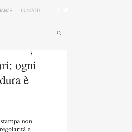
IANZE
CONTATTI
ri: ogni
edura è
a stampa non 
regolarità e 