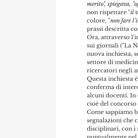
merito", spiegava, "
non rispettare "
il 
colore, "
non fare l'
prassi descritta co
Ora, attraverso l'
sui giornali ("La 
nuova inchiesta, s
settore di medici
ricercatori negli a
Questa inchiesta è
conferma di interd
alcuni docenti. In
cioè del concorso
Come sappiamo ben
segnalazioni che ci 
disciplinari, con 
puntualmente nel 9