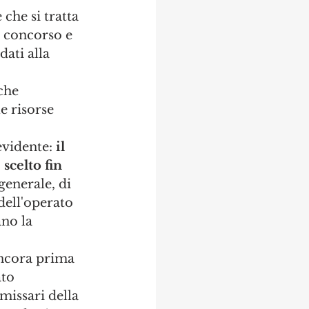
che si tratta 
o concorso e 
dati alla 
che 
e risorse 
evidente: 
il 
scelto fin 
generale, di 
dell'operato 
no la 
ancora prima 
to 
issari della 