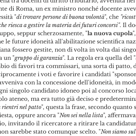
cena tra docenti di diritto tributario, avvenuta nel
ante di Roma, un ex ministro nonché docente aveva
ssità "
di trovare persone di buona volontà
", che 
"ricos
e riesca a gestire la materia dei futuri concorsi"
. Il d
ruppo, seppur scherzosamente, "
la nuova cupola
"
 le future idoneità all'abilitazione scientifica naz
liana fossero gestite, non di volta in volta dai singo
 un "
gruppo di garanzia
". La regola era quella del "
io di favori tra commissari, una sorta di patto, 
iprocamente i voti e favorire i candidati "sponsor
vveniva con la concessione dell'idoneità, in modo
gni singolo candidato idoneo poi al concorso loca
lo ateneo, ma era tutto già deciso e predetermina
 rientri nel patto
", questa la frase, secondo quanto s
hiesta, oppure ancora "
Non sei nella lista
", affermav
o, invitando il ricercatore a ritirare la candidatur
non sarebbe stato comunque scelto. "
Non siamo sul