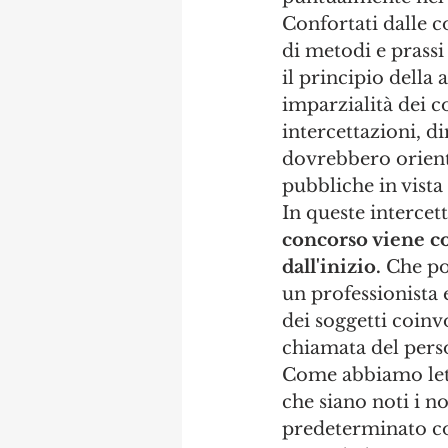
Confortati dalle co
di metodi e prassi
il principio della 
imparzialità dei c
intercettazioni, di
dovrebbero orienta
pubbliche in vista
In queste intercet
concorso viene cos
dall'inizio.
 Che po
un professionista 
dei soggetti coinv
chiamata del perso
Come abbiamo letto
che siano noti i n
predeterminato co