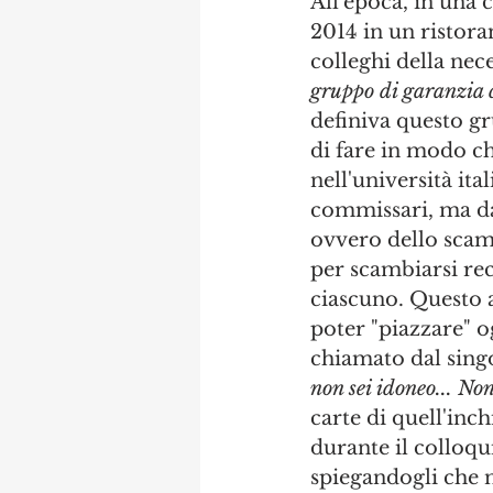
All'epoca, in una 
2014 in un ristor
colleghi della nece
gruppo di garanzia ch
definiva questo g
di fare in modo che
nell'università ita
commissari, ma da
ovvero dello scamb
per scambiarsi rec
ciascuno. Questo a
poter "piazzare" o
chiamato dal singo
non sei idoneo... Non
carte di quell'inc
durante il colloqui
spiegandogli che 