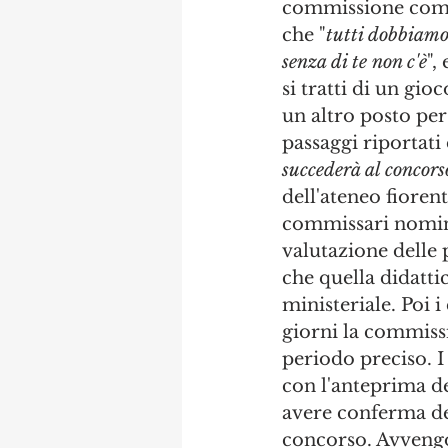
commissione come 
che "
tutti dobbiamo
senza di te non c'è
",
si tratti di un gioc
un altro posto per 
passaggi riportati 
succederà al concor
dell'ateneo fioren
commissari nomina
valutazione delle pu
che quella didattic
ministeriale. Poi i
giorni la commiss
periodo preciso. I
con l'anteprima de
avere conferma del
concorso. Avvengon