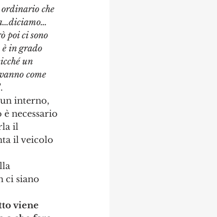
 ordinario che 
 ma…diciamo…
ò poi ci sono 
 è in grado 
icché un 
n vanno come 
".
 un interno, 
 è necessario 
a il 
a il veicolo 
lla 
 ci siano 
tto viene 