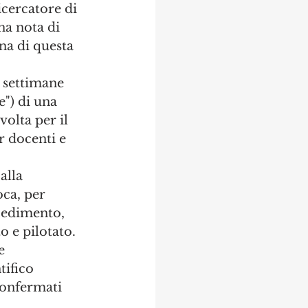
icercatore di 
na nota di 
ana di questa 
e settimane 
e") di una 
olta per il 
 docenti e 
alla 
ca, per 
ocedimento, 
 e pilotato. 
e 
tifico 
confermati 