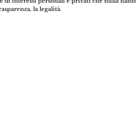
e di interessi personali e privati che nulla hann
rasparenza, la legalità
.