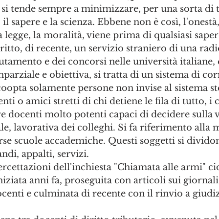
tà si tende sempre a minimizzare, per una sorta di 
il sapere e la scienza. Ebbene non è così, l'onestà, 
a legge, la moralità, viene prima di qualsiasi saper
tto, di recente, un servizio straniero di una radi
utamento e dei concorsi nelle università italiane,
parziale e obiettiva, si tratta di un sistema di co
oopta solamente persone non invise al sistema stes
ti o amici stretti di chi detiene le fila di tutto, i 
re docenti molto potenti capaci di decidere sulla vi
e, lavorativa dei colleghi. Si fa riferimento alla 
erse scuole accademiche. Questi soggetti si dividon
ndi, appalti, servizi.
ercettazioni dell'inchiesta "Chiamata alle armi" ci
niziata anni fa, proseguita con articoli sui giornali,
ocenti e culminata di recente con il rinvio a giudi