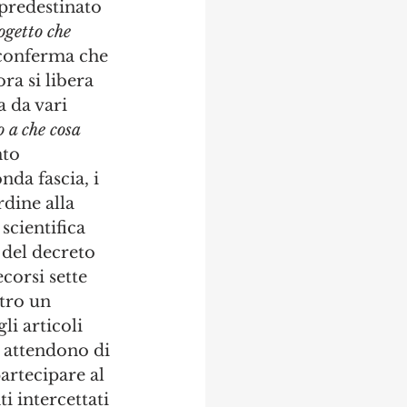
predestinato 
ogetto che 
 conferma che 
ora si libera 
a da vari 
o a che cosa 
nto 
da fascia, i 
dine alla 
scientifica 
 del decreto 
corsi sette 
tro un 
i articoli 
i attendono di 
artecipare al 
 intercettati 