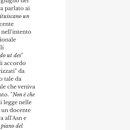
 giugno del 
 parlato ai 
tituiscano un 
ocente 
, nell'intento 
ionale 
li 
do ut des
" 
di accordo 
izzati" da 
 tale da 
le che veniva 
to. "
Non è che 
i legge nelle 
a un docente 
a all'Asn e 
 piano del 