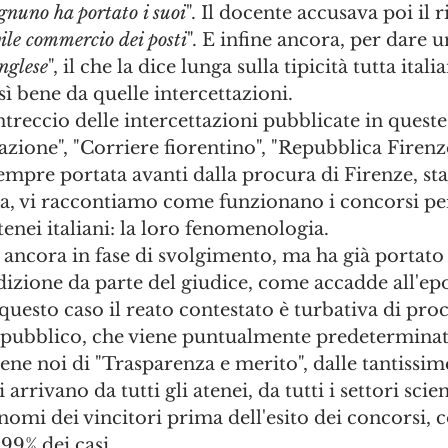
ognuno ha portato i suoi
". Il docente accusava poi il r
vile commercio dei posti
". E infine ancora, per dare u
inglese
", il che la dice lunga sulla tipicità tutta itali
sì bene da quelle intercettazioni.
intreccio delle intercettazioni pubblicate in quest
Nazione", "Corriere fiorentino", "Repubblica Firenz
empre portata avanti dalla procura di Firenze, stav
na, vi raccontiamo come funzionano i concorsi per
tenei italiani: la loro fenomenologia. 
 ancora in fase di svolgimento, ma ha già portato 
izione da parte del giudice, come accadde all'epo
 questo caso il reato contestato è turbativa di pr
 pubblico, che viene puntualmente predeterminato
e noi di "Trasparenza e merito", dalle tantissim
arrivano da tutti gli atenei, da tutti i settori scien
i nomi dei vincitori prima dell'esito dei concorsi, 
9% dei casi. 