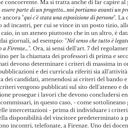
concorrente. Ma si tratta anche di far capire al 
 essere parte di un progetto…noi portiamo avanti un pr
 e ancora "
qui c'è stata una esposizione di persone
". La
o ad incastri, per cui se vince in un posto tizio, all
caio, in un ateneo piuttosto che in un altro, è dat
dai giornali, ad esempio: "
Nel senso che tutto è legat
so a Firenze…
". Ora, ai sensi dell'art. 7 del regolame
tino per la chiamata dei professori di prima e secon
ti devono determinare i criteri di massima in or
bblicazioni e dei curricula riferiti sia all'attività 
a dei candidati, attenendosi ai criteri del bando e
 criteri vengono pubblicati sul sito dell'ateneo e de
ione prosegue i lavori che devono concludersi en
 commissari, in questo caso, - come sottolineano gl
lle intercettazioni - prima di individuare i criter
la disponibilità del vincitore predeterminato a p
o incontri, telefonate, a Firenze. Uno dei docenti