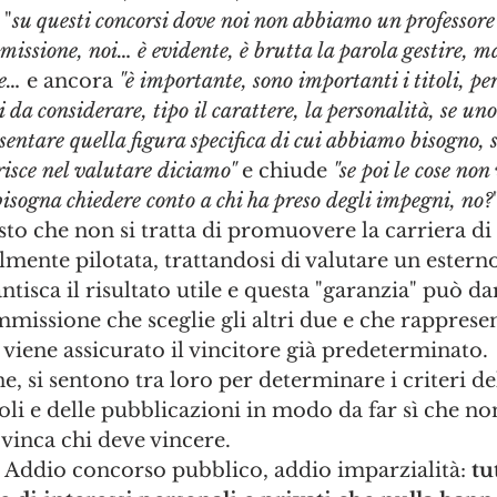
 "
su questi concorsi dove noi non abbiamo un professore
missione, noi… è evidente, è brutta la parola gestire,
re… 
e ancora
 "è importante, sono importanti i titoli, per
 da considerare, tipo il carattere, la personalità, se uno
entare quella figura specifica di cui abbiamo bisogno, s
risce nel valutare diciamo" 
e chiude 
"se poi le cose no
sogna chiedere conto a chi ha preso degli impegni, no?
osto che non si tratta di promuovere la carriera di
lmente pilotata, trattandosi di valutare un esterno
isca il risultato utile e questa "garanzia" può darl
ssione che sceglie gli altri due e che rappresent
 viene assicurato il vincitore già predeterminato. 
e, si sentono tra loro per determinare i criteri de
toli e delle pubblicazioni in modo da far sì che non
vinca chi deve vincere. 
o. Addio concorso pubblico, addio imparzialità: 
tu