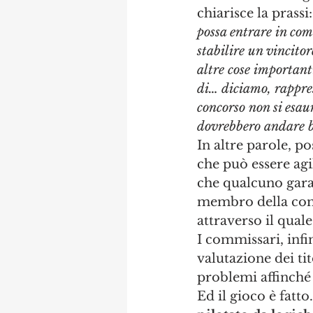
chiarisce la prassi:
possa entrare in com
stabilire un vincito
altre cose importanti
di… diciamo, rappres
concorso non si esau
dovrebbero andare bi
In altre parole, p
che può essere agi
che qualcuno garant
membro della commi
attraverso il quale
I commissari, infin
valutazione dei ti
problemi affinché 
Ed il gioco è fatt