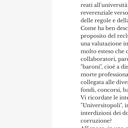
reati all'universi
reverenziale verso 
delle regole e dell
Come ha ben descri
proposito del recl
una valutazione im
molto esteso che c
collaboratori, paren
"baroni", cioè a di
morte professional
collegata alle div
fondi, concorsi, ba
Vi ricordate le int
"Universitopoli", i
interdizioni dei d
corruzione? 