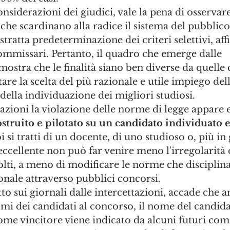
nsiderazioni dei giudici, vale la pena di osservare 
 che scardinano alla radice il sistema del pubblic
astratta predeterminazione dei criteri selettivi, affi
ommissari. Pertanto, il quadro che emerge dalle 
mostra che le finalità siano ben diverse da quelle 
re la scelta del più razionale e utile impiego dell
 della individuazione dei migliori studiosi. 
tazioni la violazione delle norme di legge appare 
truito e pilotato su un candidato individuato e 
i si tratti di un docente, di uno studioso o, più in 
eccellente non può far venire meno l'irregolarità 
olti, a meno di modificare le norme che disciplina
nale attraverso pubblici concorsi.
 sui giornali dalle intercettazioni, accade che 
omi dei candidati al concorso, il nome del candida
me vincitore viene indicato da alcuni futuri comm