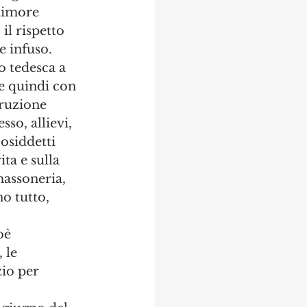
timore 
il rispetto 
e infuso.
o tedesca a 
 e quindi con 
rruzione 
so, allievi, 
cosiddetti 
ta e sulla 
massoneria, 
o tutto, 
oè 
 le 
zio per 