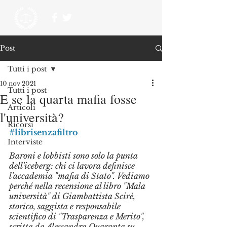
Post
Tutti i post
10 nov 2021
Tutti i post
E se la quarta mafia fosse
Articoli
l'università?
Ricorsi
#librisenzafiltro
Interviste
Baroni e lobbisti sono solo la punta 
dell'iceberg: chi ci lavora definisce 
l'accademia "mafia di Stato". Vediamo 
perché nella recensione al libro "Mala 
università" di Giambattista Scirè, 
storico, saggista e responsabile 
scientifico di "Trasparenza e Merito", 
scritta da Alessandra Quaranta su 