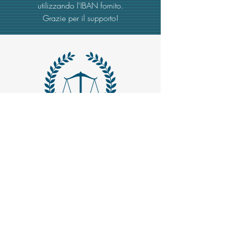
utilizzando l'IBAN fornito.
Grazie per il supporto!
MAIL -
trasparenzaemerito@gmail.com
EMAIL PEC
-
trasparenzaemerito@pcert.postecert.it
Via Dandolo 19/A Roma (Trastevere
)
Codice Fiscale:
97965470582
.