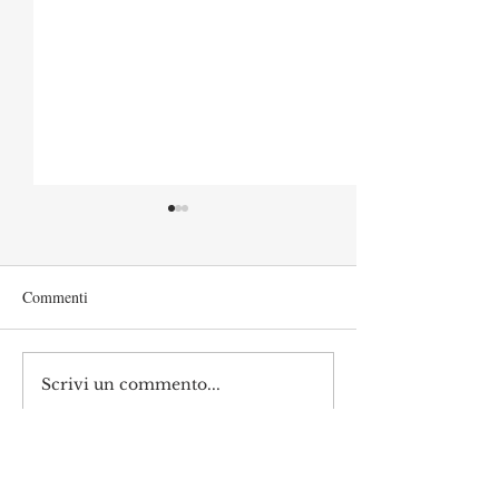
Commenti
Scrivi un commento...
L’università italiana non
Ancora ombre su 
tiene conto del merito
rettore UniMe e p
scientifico nel reclutamento
Crui: nuova recen
dei suoi docenti
su rimborsi d'oro
DONA A QUESTO
IBAN