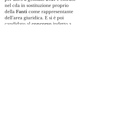
nel cda in sostituzione proprio 
della 
Fanti
 come rappresentante 
dell’area giuridica. E si è poi 
candidato al 
concorso
 indetto a 
fine 2021 per un posto a 
Giurisprudenza
. Ma a differenza 
della collega non si è dimesso. 
Salvo astenersi nella seduta in cui 
veniva indetto dai 
colleghi
 ha 
partecipato e lo ha vinto. E il cda 
di cui fa parte ne ha proclamato 
la 
nomina
. Se in violazione della 
legge come pare – e del 
regolamento dell’ateneo, come si 
legge – toccherebbe al 
ministero
appurarlo."
Leggi l'
articolo
 del "Fatto 