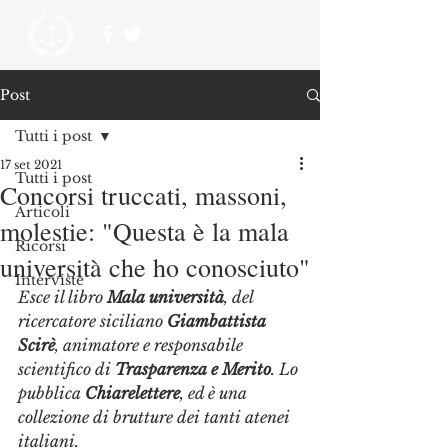
Post
Tutti i post
17 set 2021
Tutti i post
Concorsi truccati, massoni,
Articoli
molestie: "Questa è la mala
Ricorsi
università che ho conosciuto"
Interviste
Esce il libro 
Mala università
, del 
ricercatore siciliano 
Giambattista 
Scirè
, animatore e responsabile 
scientifico di 
Trasparenza e Merito
. Lo 
pubblica
 Chiarelettere
, ed è una 
collezione di brutture dei tanti atenei 
italiani. 