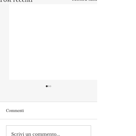
Post recenti
Commenti
Scrivi un commento...
L’università italiana non
Ancora ombre su 