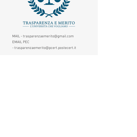
MAIL -
trasparenzaemerito@gmail.com
EMAIL PEC
-
trasparenzaemerito@pcert.postecert.it
Via Dandolo 19/A Roma (Trastevere
)
Codice Fiscale:
97965470582
.
IBAN - IT24C0760117000001041583947
(BancoPosta - Poste Italiane)
CONTATTACI
1. Inserisci il tuo nome