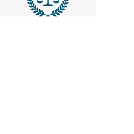
MAIL -
trasparenzaemerito@gmail.com
EMAIL PEC
-
trasparenzaemerito@pcert.postecert.it
Via Dandolo 19/A Roma (Trastevere
)
Codice Fiscale:
97965470582
.
IBAN - IT24C0760117000001041583947
(BancoPosta - Poste Italiane)
CONTATTACI
1. Inserisci il tuo nome