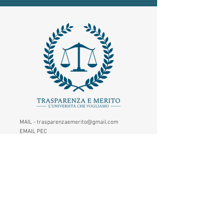
MAIL -
trasparenzaemerito@gmail.com
EMAIL PEC
-
trasparenzaemerito@pcert.postecert.it
Via Dandolo 19/A Roma (Trastevere
)
Codice Fiscale:
97965470582
.
IBAN - IT24C0760117000001041583947
(BancoPosta - Poste Italiane)