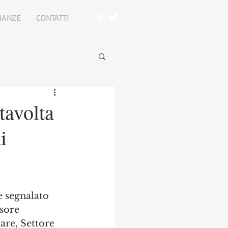
IANZE
CONTATTI
tavolta
i
 segnalato 
sore 
are, Settore 