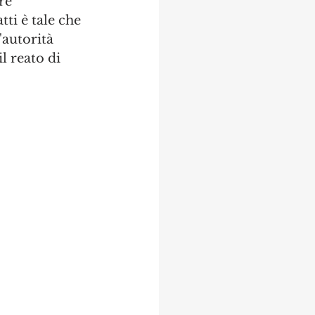
re 
ti è tale che 
'autorità 
l reato di 