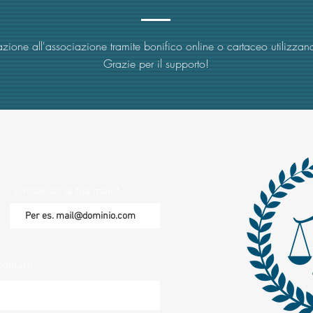
zione all'associazione tramite bonifico online o cartaceo utilizzand
Grazie per il supporto!
2. Inserisci la tua mail
contatti