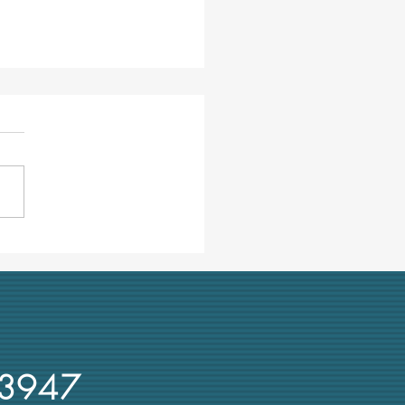
rso annullato al
tecnico di Milano. TRAME:
ti coi ricorsi!"
3947