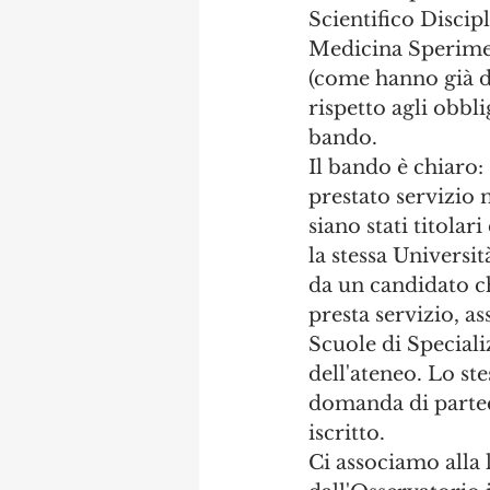
Scientifico Discip
Medicina Speriment
(come hanno già di
rispetto agli obbli
bando. 
Il bando è chiaro:
prestato servizio n
siano stati titolari
la stessa Universit
da un candidato c
presta servizio, a
Scuole di Speciali
dell'ateneo. Lo st
domanda di partec
iscritto.
Ci associamo alla l