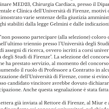
linare MED23, Chirurgia Cardiaca, presso il Dipa
ale e Clinica dell'Università di Firenze, motivi 
mostrato varie sentenze della giustizia amministr
ghi stabiliti dalla legge Gelmini e dalle indicazion
 "non possono partecipare (alla selezione) coloro
ell’ultimo triennio presso l’Università degli Studi
 di assegni di ricerca, ovvero iscritti a corsi univer
à degli Studi di Firenze". La selezione del concorso
he ha prestato servizio, al momento del concorso 
ssumendo il ruolo di Professore a Contratto in alc
zzazione dell’Università di Firenze, come si evince
esso candidato vincitore avrebbe dovuto dichiararl
ipazione. Anche questa segnalazione è stata fatta
ettera già inviata al Rettore di Firenze, al Miur e 