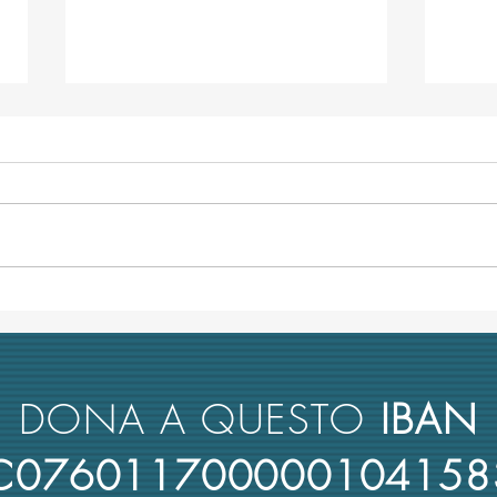
TRA-ME e la relazione sulle
Conco
università italiane alla
Poli
Commissione parlamentare
"Avan
antimafia
DONA A QUESTO
IBAN
4C076011700000104158