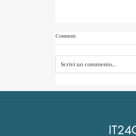
Commenti
Scrivi un commento...
Concorso di Archeologia
Classica a Uni Vanvitelli
annullato dai giudici per
mancata obiettività della
commissione (con danno
erariale)
IT2