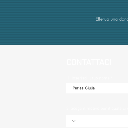
Effettua una dona
CONTATTACI
1. Inserisci il tuo nome
3. Scegli il motivo per il quale ci 