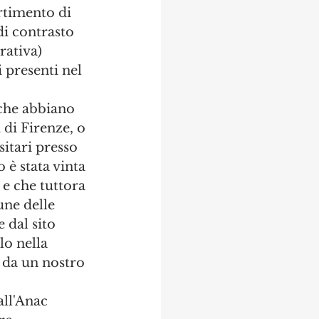
rtimento di 
di contrasto 
ativa) 
i presenti nel 
 che abbiano 
 di Firenze, o 
sitari presso 
 è stata vinta 
e che tuttora 
une delle 
 dal sito 
o nella 
 da un nostro 
all'Anac 