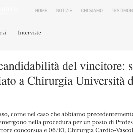
HOME
NOTIZIE
CHI SIAMO
TESTIMON
rsi
Interviste
andidabilità del vincitore: s
ato a Chirurgia Università d
aso, come nel caso che abbiamo precedentemente
, emergono nella procedura per un posto di Profes
ettore concorsuale 06/E1, Chirurgia Cardio-Vascol